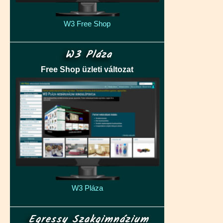
W3 Free Shop
W3 Pláza
Free Shop üzleti változat
W3 Pláza
Egressy Szakgimnázium