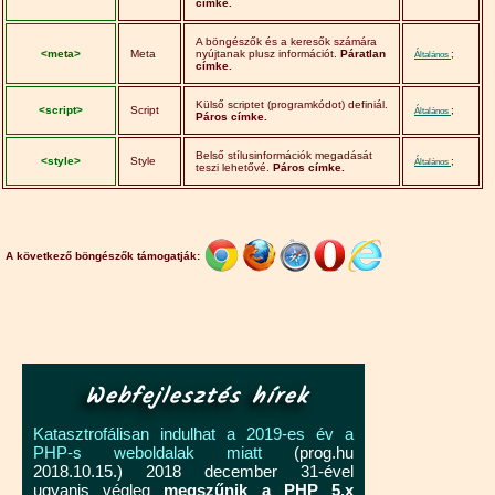
címke.
A böngészők és a keresők számára
<meta>
Meta
nyújtanak plusz információt.
Páratlan
;
Általános
címke.
Külső scriptet (programkódot) definiál.
<script>
Script
;
Általános
Páros címke.
Belső stílusinformációk megadását
<style>
Style
;
Általános
teszi lehetővé.
Páros címke.
A következő böngészők támogatják:
Webfejlesztés hírek
Katasztrofálisan indulhat a 2019-es év a
PHP-s weboldalak miatt
(prog.hu
2018.10.15.) 2018 december 31-ével
ugyanis végleg
megszűnik a PHP 5.x