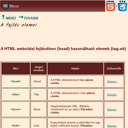
Menü
MENÜ
TOVÁBB
A fejléc elemei
A HTML weboldal fejlécében (head) használható elemek (tag-ek)
Angol
Név
Hatás
Jellemzők
eredete
A HTML dokumentum feje
páros
<head>
Head
;
Általános
címke.
.
A HTML dokumentum címe
páros
<title>
Title
;
Általános
címke.
Alapértelmezett URL. (Relatív
<base>
Base
címzésnél ez az alap.)
Páratlan
;
Általános
címke.
Kapcsolatot teremt a weboldal és egy
<link>
Link
külső erőforrás között.
Páratlan
;
Általános