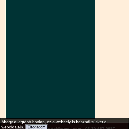
Ahogy a legtöbb honlap, ez a webhely is használ sütiket a
weboldalain.
Elfogadom
Gál Tamás
gtportal@gmail.com
06-70-657-0957