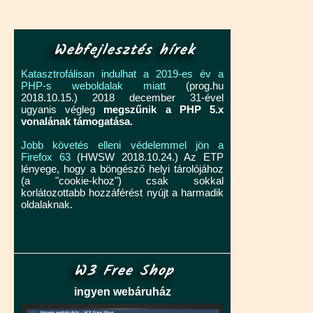
Webfejlesztés hírek
Katasztrofálisan indulhat a 2019-es év a
PHP-s weboldalak miatt
(prog.hu
2018.10.15.) 2018 december 31-ével
ugyanis végleg
megszűnik a PHP 5.x
vonalának támogatása.
Jobb követés elleni védelemmel jön a
Firefox 63
(HWSW 2018.10.24.) Az ETP
lényege, hogy a böngésző helyi tárolójához
(a "cookie-khoz") csak sokkal
korlátozottabb hozzáférést nyújt a harmadik
oldalaknak.
W3 Free Shop
ingyen webáruház