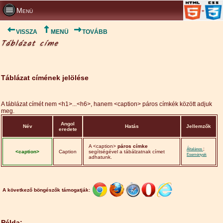
Menü
VISSZA
MENÜ
TOVÁBB
Táblázat címe
Táblázat címének jelölése
A táblázat címét nem <h1>...<h6>, hanem <caption> páros címkék között adjuk
meg.
Angol
Név
Hatás
Jellemzők
eredete
A <caption>
páros címke
;
Általános
<caption>
Caption
segítségével a tábálzatnak címet
Események
adhatunk.
A következő böngészők támogatják:
Példa: