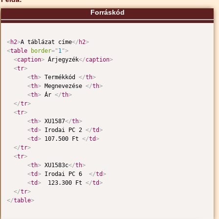
Forráskód
<
h2
>
A táblázat címe
</
h2
>
<
table
border
=
"
1
"
>
<
caption
>
 Árjegyzék
</
caption
>
<
tr
>
<
th
>
 Termékkód 
</
th
>
<
th
>
 Megnevezése 
</
th
>
<
th
>
 Ár 
</
th
>
</
tr
>
<
tr
>
<
th
>
 XU1587
</
th
>
<
td
>
 Irodai PC 2 
</
td
>
<
td
>
 107.500 Ft 
</
td
>
</
tr
>
<
tr
>
<
th
>
 XU1583c
</
th
>
<
td
>
 Irodai PC 6  
</
td
>
<
td
>
  123.300 Ft 
</
td
>
</
tr
>
</
table
>