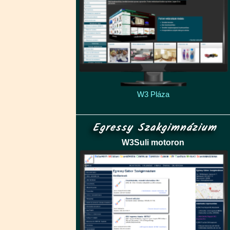
W3 Pláza
Egressy Szakgimnázium
W3Suli motoron