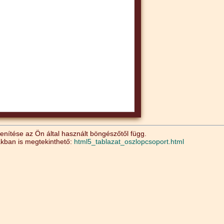
nítése az Ön által használt böngészőtől függ.
akban is megtekinthető:
html5_tablazat_oszlopcsoport.html