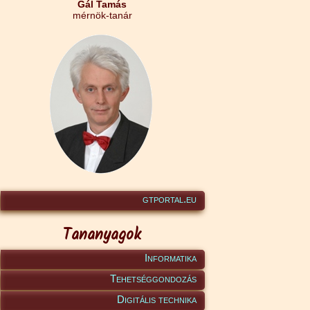
Gál Tamás
mérnök-tanár
gtportal.eu
Tananyagok
Informatika
Tehetséggondozás
Digitális technika