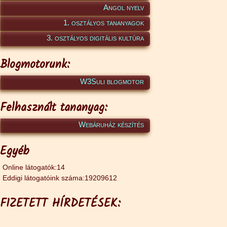
Angol nyelv
1. osztályos tananyagok
3. osztályos digitális kultúra
Blogmotorunk:
W3Suli blogmotor
Felhasznált tananyag:
Webáruház készítés
Egyéb
Online látogatók:14
Eddigi látogatóink száma:19209612
FIZETETT HÍRDETÉSEK: