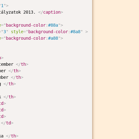
"
1
"
>
tályzatok 2013. 
</
caption
>
e
="
background-color
:
#88a
"
>
=
"
3
"
style
="
background-color
:
#8a8
"
>
e
="
background-color
:
#a88
"
>
h
>
tember 
</
th
>
ber 
</
th
>
mber 
</
th
>
g 
</
th
>
k 
</
th
>
td
>
td
>
td
>
 
</
td
>
ka 
</
th
>