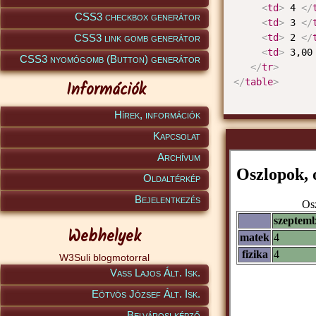
<
td
>
 4 
</
CSS3 checkbox generátor
<
td
>
 3 
</
CSS3 link gomb generátor
<
td
>
 2 
</
<
td
>
 3,00
CSS3 nyomógomb (Button) generátor
</
tr
>
</
table
>
Információk
Hírek, információk
Kapcsolat
Archívum
Oldaltérkép
Bejelentkezés
Webhelyek
W3Suli blogmotorral
Vass Lajos Ált. Isk.
Eötvös József Ált. Isk.
Belvárosi képző