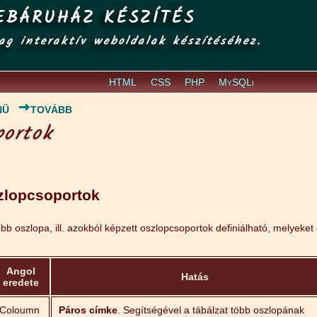
EBÁRUHÁZ KÉSZÍTÉS
ag interaktív weboldalak készítéséhez.
HTML
CSS
PHP
MySQLi
NÜ
TOVÁBB
portok
zlopcsoportok
öbb oszlopa, ill. azokból képzett oszlopcsoportok definiálható, melyeket
Angol
Hatás
eredete
Coloumn
Páros címke
. Segítségével a tábálzat több oszlopának