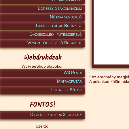
Egressy Szakgimnázium
Nótafa vendéglő
Lakásfelújítás Budapest
Gázkészülék-, fűtésszerelő
Vízvezeték szerelő Budapest
Webáruházak
W3FreeShop alapokon
W3 Pláza
* Az eredmény megjele
Matracfutár
A példakód külön abl
Lineaflex Bútor
FONTOS!
Digitális kultúra 3. osztály
Szerző: