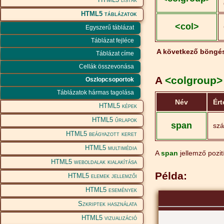
HTML5 táblázatok
<col>
Egyszerű táblázat
Táblázat fejléce
A következő böngé
Táblázat címe
Cellák összevonása
A
<colgroup>
Oszlopcsoportok
Táblázatok hármas tagolása
Név
Ért
HTML5 képek
HTML5 űrlapok
span
sz
HTML5 beágyazott keret
HTML5 multimédia
A
span
jellemző pozi
HTML5 weboldalak kialakítása
Példa:
HTML5 elemek jellemzői
HTML5 események
Szkriptek használata
HTML5 vizualizáció