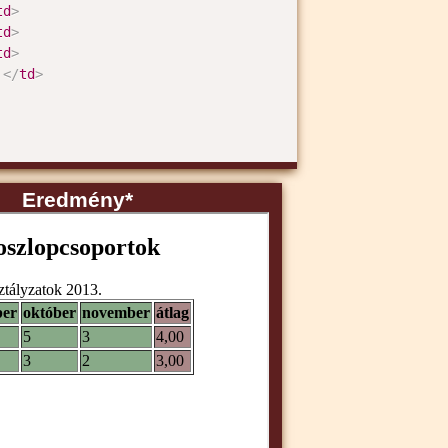
td
>
td
>
td
>
 
</
td
>
Eredmény*