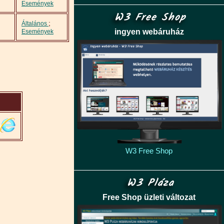
Események
W3 Free Shop
;
Általános
ingyen webáruház
Események
W3 Free Shop
W3 Pláza
Free Shop üzleti változat