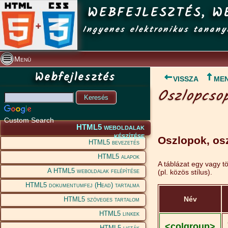
WEBFEJLESZTÉS, W
Ingyenes elektronikus tanany
Menü
Webfejlesztés
VISSZA
ME
Oszlopcso
Custom Search
HTML5 weboldalak
készítése
Oszlopok, os
HTML5 bevezetés
HTML5 alapok
A táblázat egy vagy t
A HTML5 weboldalak felépítése
(pl. közös stílus).
HTML5 dokumentumfej (Head) tartalma
Név
HTML5 szöveges tartalom
HTML5 linkek
<colgroup>
HTML5 listák