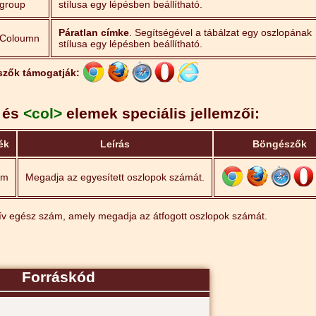
group
stílusa egy lépésben beállítható.
Páratlan címke
. Segítségével a tábálzat egy oszlopának
Coloumn
stílusa egy lépésben beállítható.
szők támogatják:
és
<col>
elemek speciális jellemzői:
ék
Leírás
Böngészők
ám
Megadja az egyesített oszlopok számát.
tív egész szám, amely megadja az átfogott oszlopok számát.
Forráskód