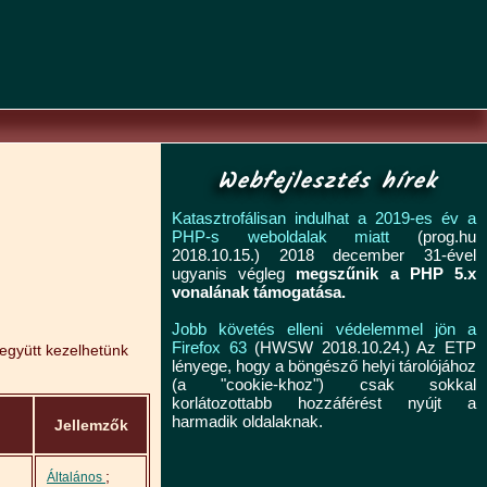
Webfejlesztés hírek
Katasztrofálisan indulhat a 2019-es év a
PHP-s weboldalak miatt
(prog.hu
2018.10.15.) 2018 december 31-ével
ugyanis végleg
megszűnik a PHP 5.x
vonalának támogatása.
Jobb követés elleni védelemmel jön a
Firefox 63
(HWSW 2018.10.24.) Az ETP
 együtt kezelhetünk
lényege, hogy a böngésző helyi tárolójához
(a "cookie-khoz") csak sokkal
korlátozottabb hozzáférést nyújt a
harmadik oldalaknak.
Jellemzők
;
Általános