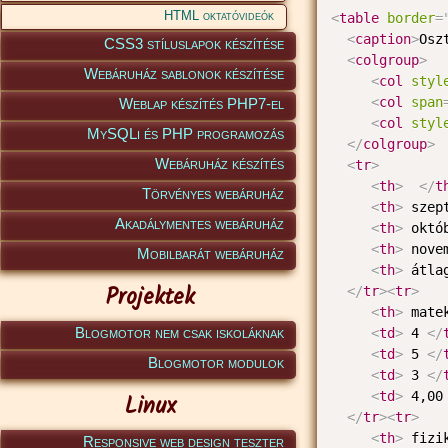
HTML oktatóvideók
<
table
border
=
<
caption
>
Osz
CSS3 stíluslapok készítése
<
colgroup
>
Webáruház sablonok készítése
<
col
styl
<
col
span
Weblap készítés PHP7-el
<
col
styl
MySQLi és PHP programozás
</
colgroup
>
Webáruház készítés
<
tr
>
<
th
>
</
t
Törvényes webáruház
<
th
>
 szep
Akadálymentes webáruház
<
th
>
 októ
<
th
>
 nove
Mobilbarát webáruház
<
th
>
 átla
Projektek
</
tr
>
<
tr
>
<
th
>
 mate
Blogmotor nem csak iskoláknak
<
td
>
 4 
</
<
td
>
 5 
</
Blogmotor modulok
<
td
>
 3 
</
<
td
>
 4,00
Linux
</
tr
>
<
tr
>
<
th
>
 fizi
Responsive web design teszter