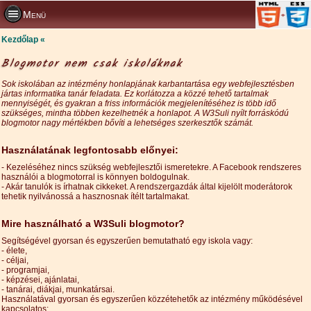
Menü
Kezdőlap
Blogmotor nem csak iskoláknak
Sok iskolában az intézmény honlapjának karbantartása egy webfejlesztésben
jártas informatika tanár feladata. Ez korlátozza a közzé tehető tartalmak
mennyiségét, és gyakran a friss információk megjelenítéséhez is több idő
szükséges, mintha többen kezelhetnék a honlapot. A W3Suli nyílt forráskódú
blogmotor nagy mértékben bővíti a lehetséges szerkesztők számát.
Használatának legfontosabb előnyei:
- Kezeléséhez nincs szükség webfejlesztői ismeretekre. A Facebook rendszeres
használói a blogmotorral is könnyen boldogulnak.
- Akár tanulók is írhatnak cikkeket. A rendszergazdák által kijelölt moderátorok
tehetik nyilvánossá a hasznosnak ítélt tartalmakat.
Mire használható a W3Suli blogmotor?
Segítségével gyorsan és egyszerűen bemutatható egy iskola vagy:
- élete,
- céljai,
- programjai,
- képzései, ajánlatai,
- tanárai, diákjai, munkatársai.
Használatával gyorsan és egyszerűen közzétehetők az intézmény működésével
kapcsolatos: