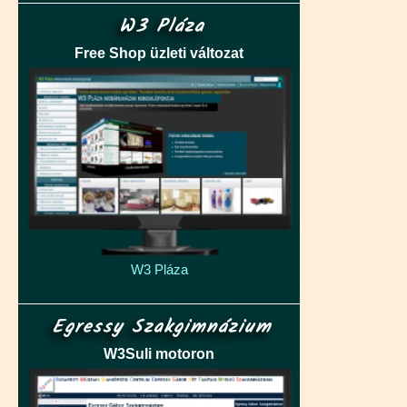
W3 Pláza
Free Shop üzleti változat
W3 Pláza
Egressy Szakgimnázium
W3Suli motoron