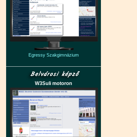
Egressy Szakgimnázium
Belvárosi képző
W3Suli motoron