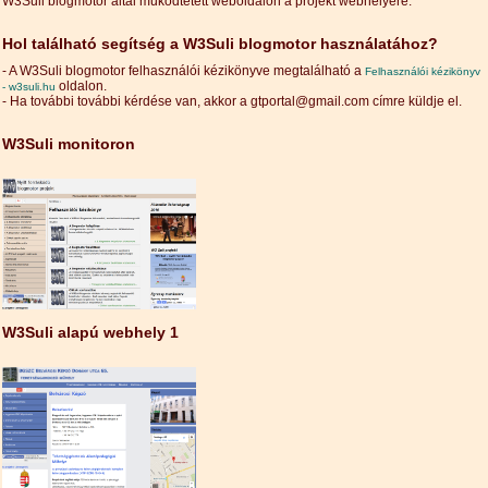
W3Suli blogmotor által működtetett weboldalon a projekt webhelyére.
Hol található segítség a W3Suli blogmotor használatához?
- A W3Suli blogmotor felhasználói kézikönyve megtalálható a
Felhasználói kézikönyv
oldalon.
- w3suli.hu
- Ha további további kérdése van, akkor a gtportal@gmail.com címre küldje el.
W3Suli monitoron
W3Suli alapú webhely 1