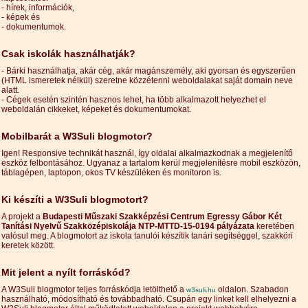
- hírek, információk,
- képek és
- dokumentumok.
Csak iskolák használhatják?
- Bárki használhatja, akár cég, akár magánszemély, aki gyorsan és egyszerűen
(HTML ismeretek nélkül) szeretne közzétenni weboldalakat saját domain neve
alatt.
- Cégek esetén szintén hasznos lehet, ha több alkalmazott helyezhet el
weboldalán cikkeket, képeket és dokumentumokat.
Mobilbarát a W3Suli blogmotor?
Igen! Responsive technikát használ, így oldalai alkalmazkodnak a megjelenítő
eszköz felbontásához. Ugyanaz a tartalom kerül megjelenítésre mobil eszközön,
táblagépen, laptopon, okos TV készüléken és monitoron is.
Ki készíti a W3Suli blogmotort?
A projekt a
Budapesti Műszaki Szakképzési Centrum Egressy Gábor Két
Tanítási Nyelvű Szakközépiskolája NTP-MTTD-15-0194 pályázata
keretében
valósul meg. A blogmotort az iskola tanulói készítik tanári segítséggel, szakköri
keretek között.
Mit jelent a nyílt forráskód?
A W3Suli blogmotor teljes forráskódja letölthető a
oldalon. Szabadon
w3suli.hu
használható, módosítható és továbbadható. Csupán egy linket kell elhelyezni a