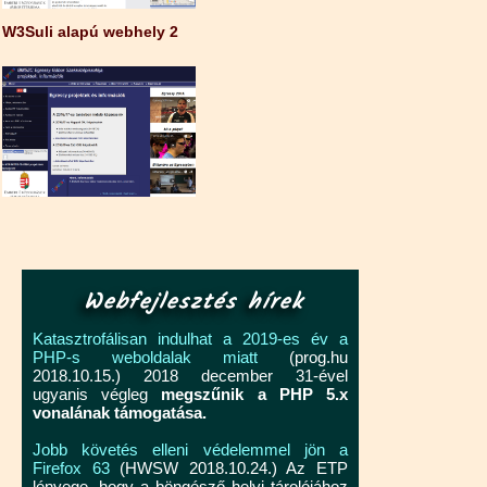
W3Suli alapú webhely 2
Webfejlesztés hírek
Katasztrofálisan indulhat a 2019-es év a
PHP-s weboldalak miatt
(prog.hu
2018.10.15.) 2018 december 31-ével
ugyanis végleg
megszűnik a PHP 5.x
vonalának támogatása.
Jobb követés elleni védelemmel jön a
Firefox 63
(HWSW 2018.10.24.) Az ETP
lényege, hogy a böngésző helyi tárolójához