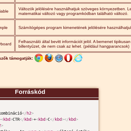
Változók jelölésére használhatjuk szöveges környezetben. L
iable
matematikai változó vagy programkódban található változó.
mple
Számítógépes program kimenetének jelölésére használhatju
Felhasználó által bevitt információt jelöl. A bemenet tipikusan
yboard
billentyűzet, de nem csak az lehet. (például hangparancsok)
szők támogatják:
Forráskód
kombináció
</
h2
>
>
<
kbd
>
CTR
</
kbd
>
+
<
kbd
>
C
</
kbd
>
</
kbd
>
2
>