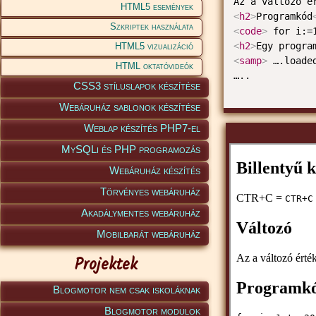
Az a változó é
HTML5 események
<
h2
>
Programkód
Szkriptek használata
<
code
>
 for i:=
<
h2
>
Egy progra
HTML5 vizualizáció
<
samp
>
 ….loade
HTML oktatóvideók
CSS3 stíluslapok készítése
Webáruház sablonok készítése
Weblap készítés PHP7-el
MySQLi és PHP programozás
Webáruház készítés
Törvényes webáruház
Akadálymentes webáruház
Mobilbarát webáruház
Projektek
Blogmotor nem csak iskoláknak
Blogmotor modulok