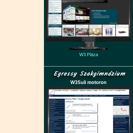
W3 Pláza
Egressy Szakgimnázium
W3Suli motoron