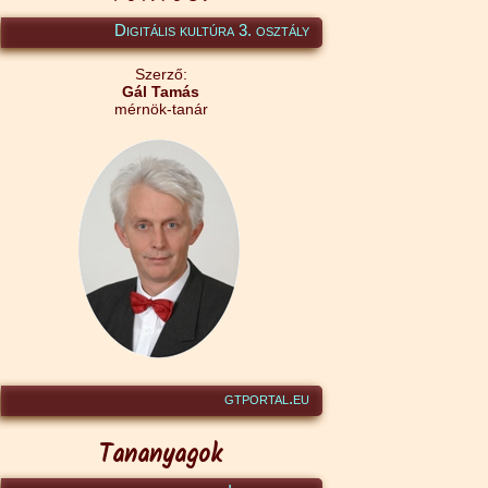
Digitális kultúra 3. osztály
Szerző:
Gál Tamás
mérnök-tanár
gtportal.eu
Tananyagok