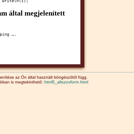
nítése az Ön által használt böngészőtől függ.
akban is megtekinthető:
html5_altszovform.html