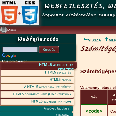
WEBFEJLESZTÉS, W
Ingyenes elektronikus tanany
Menü
Webfejlesztés
VISSZA
ME
Számítógé
Custom Search
HTML5 weboldalak
készítése
Számítógépes
HTML5 bevezetés
HTML5 alapok
A HTML5 weboldalak felépítése
Valamennyi páros c
HTML5 dokumentumfej (Head) tartalma
A
Név
er
HTML5 szöveges tartalom
A szöveg tagolása
<code>
Co
Címsorok