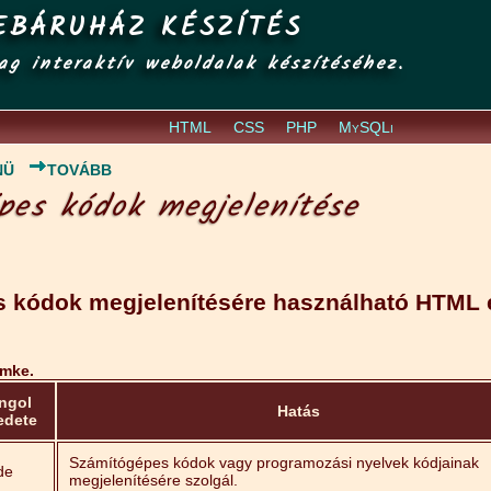
EBÁRUHÁZ KÉSZÍTÉS
ag interaktív weboldalak készítéséhez.
HTML
CSS
PHP
MySQLi
NÜ
TOVÁBB
pes kódok megjelenítése
 kódok megjelenítésére használható HTML
ímke.
ngol
Hatás
edete
Számítógépes kódok vagy programozási nyelvek kódjainak
de
megjelenítésére szolgál.