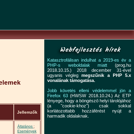
Webfejlesztés hírek
Katasztrofálisan indulhat a 2019-es év a
PHP-s weboldalak miatt
(prog.hu
2018.10.15.) 2018 december 31-ével
ugyanis végleg
megszűnik a PHP 5.x
vonalának támogatása.
 elemek
Jobb követés elleni védelemmel jön a
Firefox 63
(HWSW 2018.10.24.) Az ETP
lényege, hogy a böngésző helyi tárolójához
(a "cookie-khoz") csak sokkal
korlátozottabb hozzáférést nyújt a
Jellemzők
harmadik oldalaknak.
;
Általános
Események