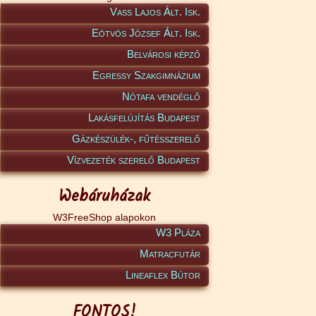
Vass Lajos Ált. Isk.
Eötvös József Ált. Isk.
Belvárosi képző
Egressy Szakgimnázium
Nótafa vendéglő
Lakásfelújítás Budapest
Gázkészülék-, fűtésszerelő
Vízvezeték szerelő Budapest
Webáruházak
W3FreeShop alapokon
W3 Pláza
Matracfutár
Lineaflex Bútor
FONTOS!