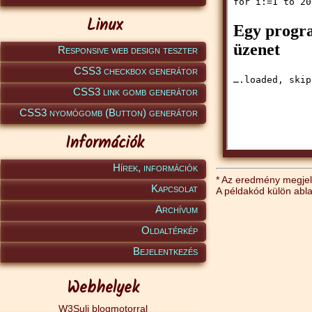
Linux
Responsive web design teszter
CSS3 checkbox generátor
CSS3 link gomb generátor
CSS3 nyomógomb (Button) generátor
Információk
Hírek, információk
* Az eredmény megjele
Kapcsolat
A példakód külön abl
Archívum
Oldaltérkép
Bejelentkezés
Webhelyek
W3Suli blogmotorral