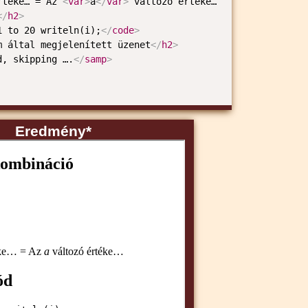
rtéke… = Az 
<
var
>
a
</
var
>
</
h2
>
1 to 20 writeln(i);
</
code
>
m által megjelenített üzenet
</
h2
>
d, skipping ….
</
samp
>
Eredmény*