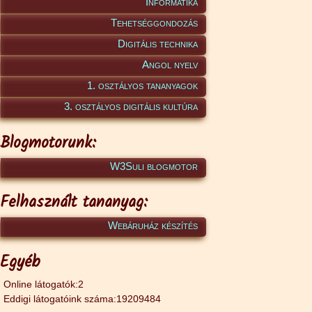
Informatika
Tehetséggondozás
Digitális technika
Angol nyelv
1. osztályos tananyagok
3. osztályos digitális kultúra
Blogmotorunk:
W3Suli blogmotor
Felhasznált tananyag:
Webáruház készítés
Egyéb
Online látogatók:2
Eddigi látogatóink száma:19209484