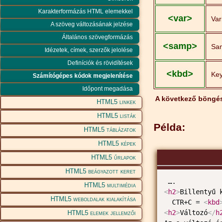
Karakterformázás HTML elemekkel
<var>
Var
A szöveg változásának jelzése
Általános szövegformázás
<samp>
Sa
Idézetek, címek, szerzők jelolése
Definíciók és rövidítések
<kbd>
Ke
Számítógépes kódok megjelenítése
Időpont megadása
A következő böngé
HTML5 linkek
HTML5 listák
Példa:
HTML5 táblázatok
HTML5 képek
HTML5 űrlapok
HTML5 beágyazott keret
HTML5 multimédia
<
h2
>
Billentyű 
HTML5 weboldalak kialakítása
  CTR+C = 
<
kbd
<
h2
>
Változó
</
h
HTML5 elemek jellemzői