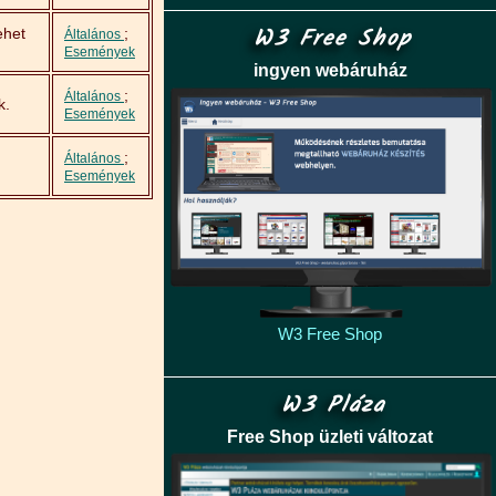
W3 Free Shop
ehet
;
Általános
Események
ingyen webáruház
;
Általános
k.
Események
;
Általános
Események
W3 Free Shop
W3 Pláza
Free Shop üzleti változat