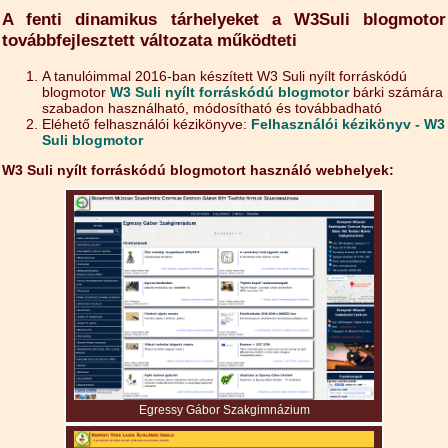
A fenti dinamikus tárhelyeket a W3Suli blogmotor
továbbfejlesztett változata működteti
A tanulóimmal 2016-ban készített W3 Suli nyílt forráskódú
blogmotor
W3 Suli nyílt forráskódú blogmotor
bárki számára
szabadon használható, módosítható és továbbadható
Eléhető felhasználói kézikönyve:
Felhasználói kézikönyv - W3
Suli blogmotor
W3 Suli nyílt forráskódú blogmotort használó webhelyek:
Egressy Gábor Szakgimnázium