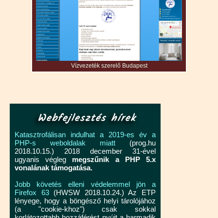
Vízvezeték szerelő Budapest
Webfejlesztés hírek
Katasztrofálisan indulhat a 2019-es év a
PHP-s weboldalak miatt
(prog.hu
2018.10.15.) 2018 december 31-ével
ugyanis végleg
megszűnik a PHP 5.x
vonalának támogatása.
Jobb követés elleni védelemmel jön a
Firefox 63
(HWSW 2018.10.24.) Az ETP
lényege, hogy a böngésző helyi tárolójához
(a "cookie-khoz") csak sokkal
korlátozottabb hozzáférést nyújt a harmadik