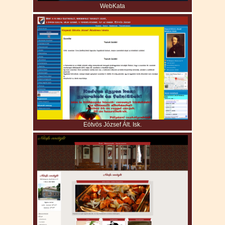
WebKata
Eötvös József Ált. Isk.