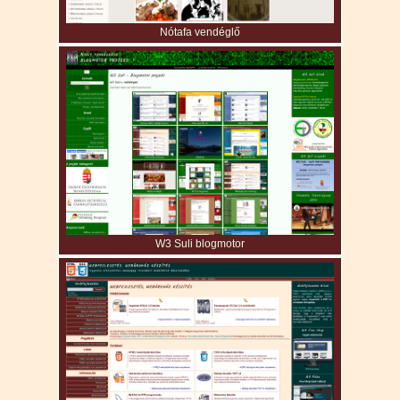
Nótafa vendéglő
W3 Suli blogmotor