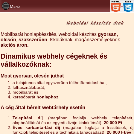
Menü
Weboldal készítés árak
Mobilbarát honlapkészítés, weboldal készítés
gyorsan,
olcsón, szakszerűen
. Iskoláknak, magánszemélyeknek
akciós áron.
Dinamikus webhely cégeknek és
vállalkozóknak:
Most gyorsan, olcsón juthat
a tulajdonos által egyszerűen tölthető/módosíthat,
felhasználóbarát,
mobilbarát és
keresőbarát
honlaphoz
.
A cég által bérelt webtárhely esetén
Telepítési díj
(magában foglalja webhely telepítését,
alapbeállítását és az egyedi dizájn kialakítását):
20 000 Ft
Éves karbantartási díj
(magában foglalja a frissítések, új
funkciók telepítését és a technikaia tanácsadást):
20 000 Ft/év