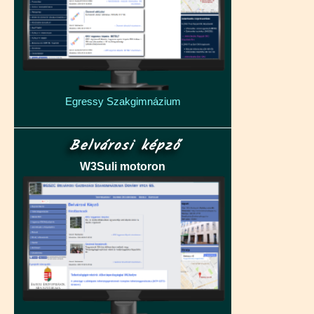
Egressy Szakgimnázium
Belvárosi képző
W3Suli motoron