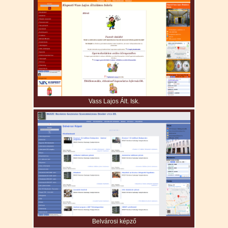
Vass Lajos Ált. Isk.
Belvárosi képző