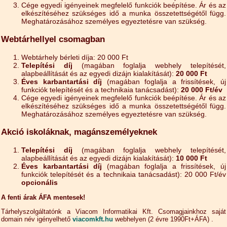
Cége egyedi igényeinek megfelelő funkciók beépítése. Ár és az
elkészítéséhez szükséges idő a munka összetettségétől függ.
Meghatározásához személyes egyeztetésre van szükség.
Webtárhellyel csomagban
Webtárhely bérleti díja: 20 000 Ft
Telepítési díj
(magában foglalja webhely telepítését,
alapbeállítását és az egyedi dizájn kialakítását):
20 000 Ft
Éves karbantartási díj
(magában foglalja a frissítések, új
funkciók telepítését és a technikaia tanácsadást):
20 000 Ft/év
Cége egyedi igényeinek megfelelő funkciók beépítése. Ár és az
elkészítéséhez szükséges idő a munka összetettségétől függ.
Meghatározásához személyes egyeztetésre van szükség.
Akció iskoláknak, magánszemélyeknek
Telepítési díj
(magában foglalja webhely telepítését,
alapbeállítását és az egyedi dizájn kialakítását):
10 000 Ft
Éves karbantartási díj
(magában foglalja a frissítések, új
funkciók telepítését és a technikaia tanácsadást): 20 000 Ft/év
opcionális
A fenti árak ÁFA mentesek!
Tárhelyszolgáltatónk a Viacom Informatikai Kft. Csomagjainkhoz saját
domain név igényelhető
viacomkft.hu
webhelyen (2 évre 1990Ft+ÁFA) .