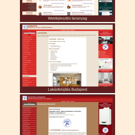
Webfejlesztés tananyag
Lakásfelújítás Budapest