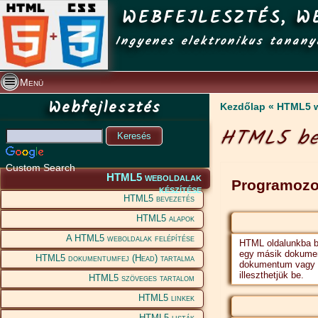
WEBFEJLESZTÉS, W
Ingyenes elektronikus tanany
Menü
Webfejlesztés
Kezdőlap
HTML5 w
HTML5 be
Custom Search
HTML5 weboldalak
Programozo
készítése
HTML5 bevezetés
HTML5 alapok
A HTML5 weboldalak felépítése
HTML oldalunkba b
egy másik dokumen
HTML5 dokumentumfej (Head) tartalma
dokumentum vagy a
illeszthetjük be.
HTML5 szöveges tartalom
HTML5 linkek
HTML5 listák