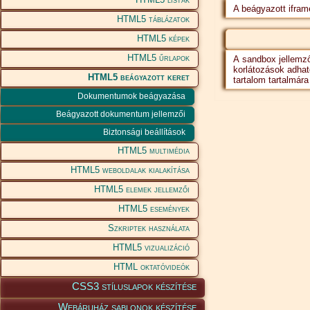
A beágyazott ifra
HTML5 táblázatok
HTML5 képek
HTML5 űrlapok
A sandbox jellemző
korlátozások adhat
HTML5 beágyazott keret
tartalom tartalmár
Dokumentumok beágyazása
Beágyazott dokumentum jellemzői
Biztonsági beállítások
HTML5 multimédia
HTML5 weboldalak kialakítása
HTML5 elemek jellemzői
HTML5 események
Szkriptek használata
HTML5 vizualizáció
HTML oktatóvideók
CSS3 stíluslapok készítése
Webáruház sablonok készítése