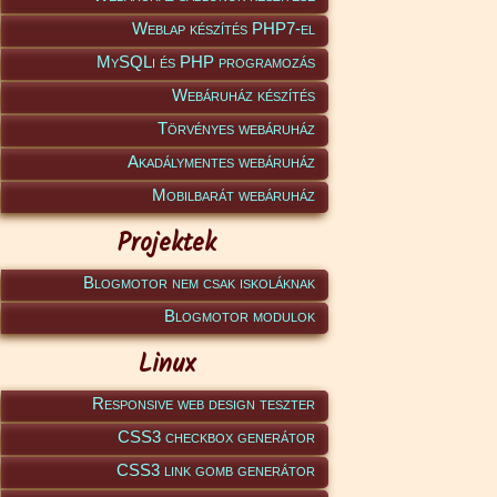
Weblap készítés PHP7-el
MySQLi és PHP programozás
Webáruház készítés
Törvényes webáruház
Akadálymentes webáruház
Mobilbarát webáruház
Projektek
Blogmotor nem csak iskoláknak
Blogmotor modulok
Linux
Responsive web design teszter
CSS3 checkbox generátor
CSS3 link gomb generátor