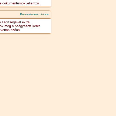
me dokumentumok jellemzői.
Biztonsági beállítások
 segítségével extra
ók meg a beágyazott keret
a vonatkozóan.