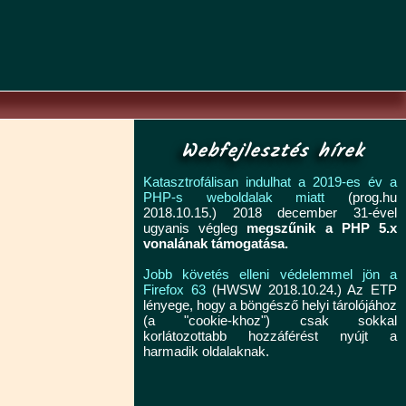
Webfejlesztés hírek
Katasztrofálisan indulhat a 2019-es év a
PHP-s weboldalak miatt
(prog.hu
2018.10.15.) 2018 december 31-ével
ugyanis végleg
megszűnik a PHP 5.x
vonalának támogatása.
Jobb követés elleni védelemmel jön a
Firefox 63
(HWSW 2018.10.24.) Az ETP
lényege, hogy a böngésző helyi tárolójához
(a "cookie-khoz") csak sokkal
korlátozottabb hozzáférést nyújt a
harmadik oldalaknak.