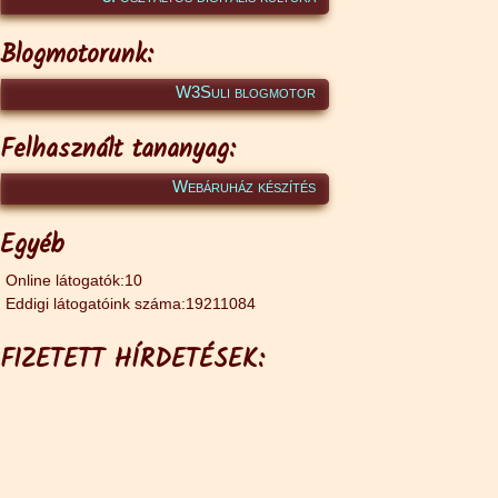
Blogmotorunk:
W3Suli blogmotor
Felhasznált tananyag:
Webáruház készítés
Egyéb
Online látogatók:10
Eddigi látogatóink száma:19211084
FIZETETT HÍRDETÉSEK: