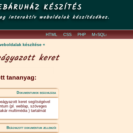
EBÁRUHÁZ KÉSZÍTÉS
ag interaktív weboldalak készítéséhez.
HTML
CSS
PHP
MySQLi
eboldalak készítése
ágyazott keret
tt tananyag:
Dokumentumok beágyazása
eágyazott keret segítségével
tum (pl. weblap, szöveges
kár multimédia ) tartalmát
Beágyazott dokumentum jellemzői