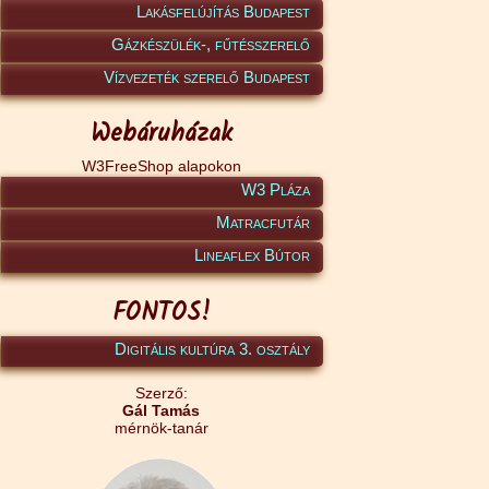
Lakásfelújítás Budapest
Gázkészülék-, fűtésszerelő
Vízvezeték szerelő Budapest
Webáruházak
W3FreeShop alapokon
W3 Pláza
Matracfutár
Lineaflex Bútor
FONTOS!
Digitális kultúra 3. osztály
Szerző:
Gál Tamás
mérnök-tanár