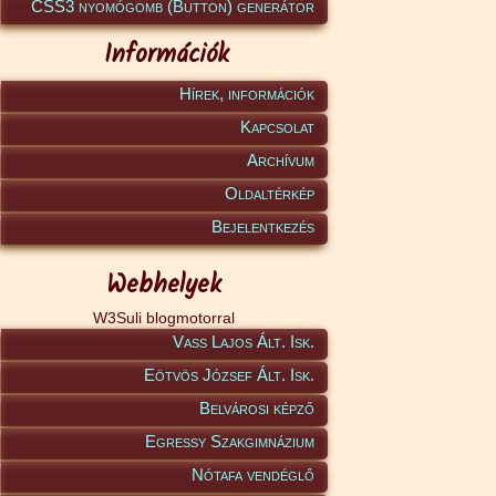
CSS3 nyomógomb (Button) generátor
Információk
Hírek, információk
Kapcsolat
Archívum
Oldaltérkép
Bejelentkezés
Webhelyek
W3Suli blogmotorral
Vass Lajos Ált. Isk.
Eötvös József Ált. Isk.
Belvárosi képző
Egressy Szakgimnázium
Nótafa vendéglő