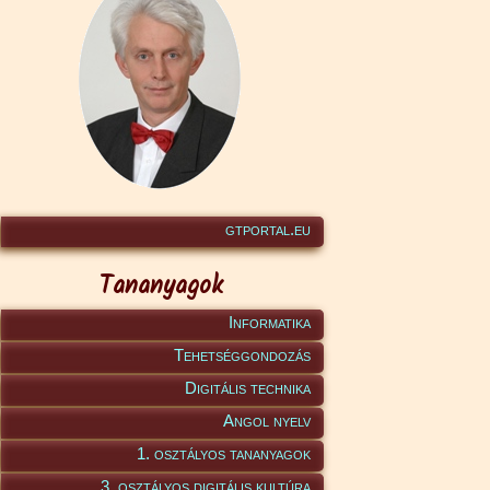
gtportal.eu
Tananyagok
Informatika
Tehetséggondozás
Digitális technika
Angol nyelv
1. osztályos tananyagok
3. osztályos digitális kultúra