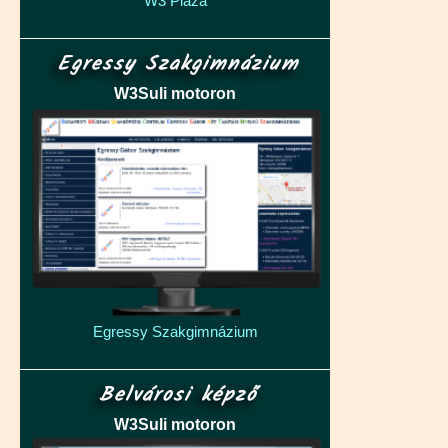
W3 Pláza
Egressy Szakgimnázium
W3Suli motoron
Egressy Szakgimnázium
Belvárosi képző
W3Suli motoron