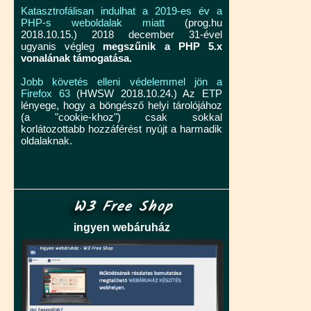
Katasztrofálisan indulhat a 2019-es év a
PHP-s weboldalak miatt
(prog.hu
2018.10.15.) 2018 december 31-ével
ugyanis végleg
megszűnik a PHP 5.x
vonalának támogatása.
Jobb követés elleni védelemmel jön a
Firefox 63
(HWSW 2018.10.24.) Az ETP
lényege, hogy a böngésző helyi tárolójához
(a "cookie-khoz") csak sokkal
korlátozottabb hozzáférést nyújt a harmadik
oldalaknak.
W3 Free Shop
ingyen webáruház