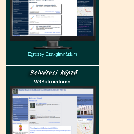
Egressy Szakgimnázium
Belvárosi képző
W3Suli motoron