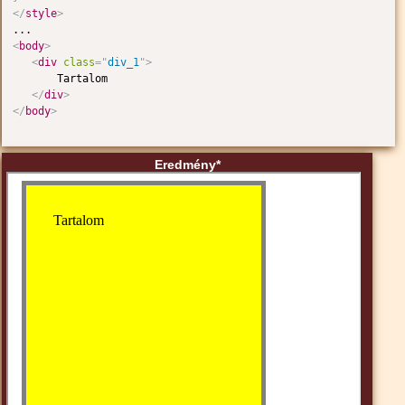
</
style
>
<
body
>
<
div
class
=
"
div_1
"
>
       Tartalom

</
div
>
</
body
>
Eredmény*