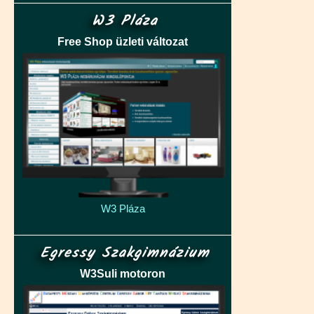
W3 Pláza
Free Shop üzleti változat
W3 Pláza
Egressy Szakgimnázium
W3Suli motoron