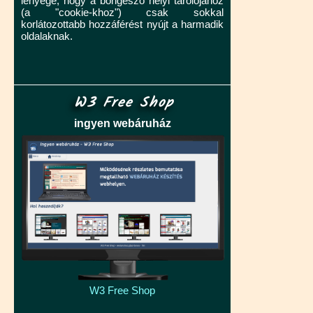
lényege, hogy a böngésző helyi tárolójához
(a "cookie-khoz") csak sokkal
korlátozottabb hozzáférést nyújt a harmadik
oldalaknak.
W3 Free Shop
ingyen webáruház
W3 Free Shop