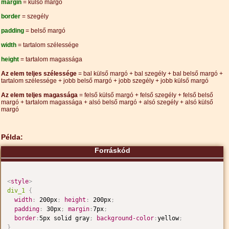
margin
= külső margó
border
= szegély
padding
= belső margó
width
= tartalom szélessége
height
= tartalom magassága
Az elem teljes szélessége
= bal külső margó + bal szegély + bal belső margó +
tartalom szélessége + jobb belső margó + jobb szegély + jobb külső margó
Az elem teljes magassága
= felső külső margó + felső szegély + felső belső
margó + tartalom magassága + alsó belső margó + alsó szegély + alsó külső
margó
Példa:
Forráskód
<
style
>
div_1
{
width
:
 200px
;
height
:
 200px
;
padding
:
 30px
;
margin
:
7px
;
border
:
5px solid gray
;
background-color
:
yellow
;
}