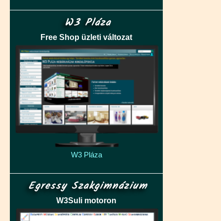
W3 Pláza
Free Shop üzleti változat
W3 Pláza
Egressy Szakgimnázium
W3Suli motoron