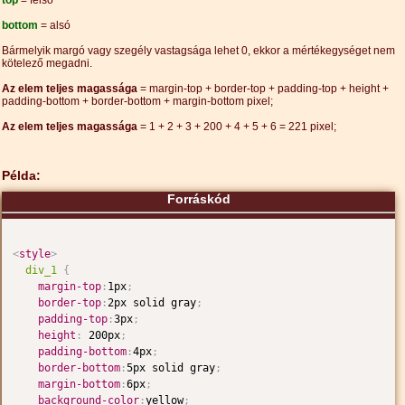
top
= felső
bottom
= alsó
Bármelyik margó vagy szegély vastagsága lehet 0, ekkor a mértékegységet nem
kötelező megadni.
Az elem teljes magassága
= margin-top + border-top + padding-top + height +
padding-bottom + border-bottom + margin-bottom pixel;
Az elem teljes magassága
= 1 + 2 + 3 + 200 + 4 + 5 + 6 = 221 pixel;
Példa:
Forráskód
<
style
>
div_1
{
margin-top
:
1px
;
border-top
:
2px solid gray
;
padding-top
:
3px
;
height
:
 200px
;
padding-bottom
:
4px
;
border-bottom
:
5px solid gray
;
margin-bottom
:
6px
;
background-color
:
yellow
;