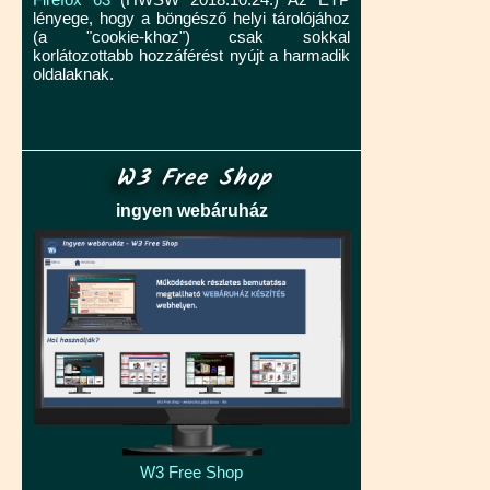
lényege, hogy a böngésző helyi tárolójához
(a "cookie-khoz") csak sokkal
korlátozottabb hozzáférést nyújt a harmadik
oldalaknak.
W3 Free Shop
ingyen webáruház
W3 Free Shop