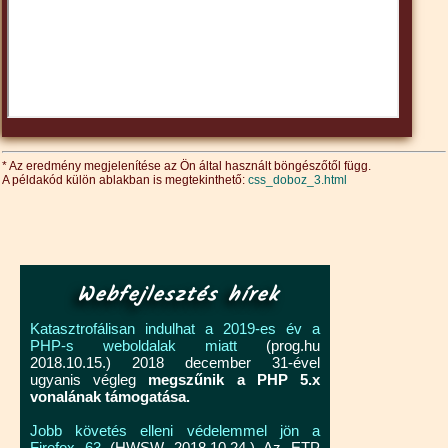
* Az eredmény megjelenítése az Ön által használt böngészőtől függ.
A példakód külön ablakban is megtekinthető:
css_doboz_3.html
Webfejlesztés hírek
Katasztrofálisan indulhat a 2019-es év a
PHP-s weboldalak miatt
(prog.hu
2018.10.15.) 2018 december 31-ével
ugyanis végleg
megszűnik a PHP 5.x
vonalának támogatása.
Jobb követés elleni védelemmel jön a
Firefox 63
(HWSW 2018.10.24.) Az ETP