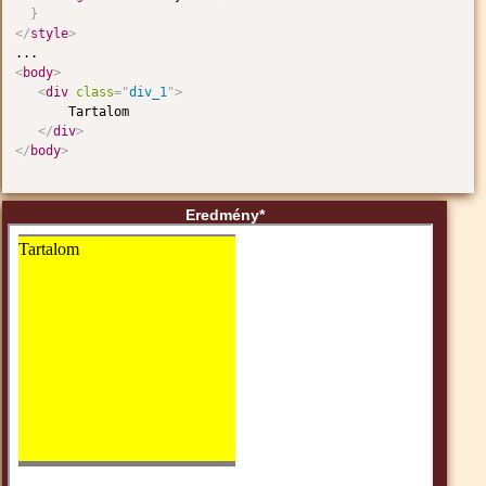
}
</
style
>
<
body
>
<
div
class
=
"
div_1
"
>
       Tartalom

</
div
>
</
body
>
Eredmény*