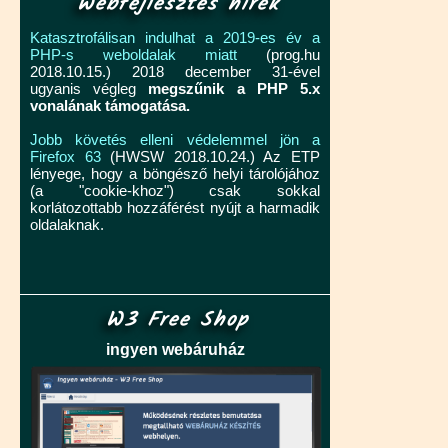
Webfejlesztés hírek
Katasztrofálisan indulhat a 2019-es év a
PHP-s weboldalak miatt
(prog.hu
2018.10.15.) 2018 december 31-ével
ugyanis végleg
megszűnik a PHP 5.x
vonalának támogatása.
Jobb követés elleni védelemmel jön a
Firefox 63
(HWSW 2018.10.24.) Az ETP
lényege, hogy a böngésző helyi tárolójához
(a "cookie-khoz") csak sokkal
korlátozottabb hozzáférést nyújt a harmadik
oldalaknak.
W3 Free Shop
ingyen webáruház