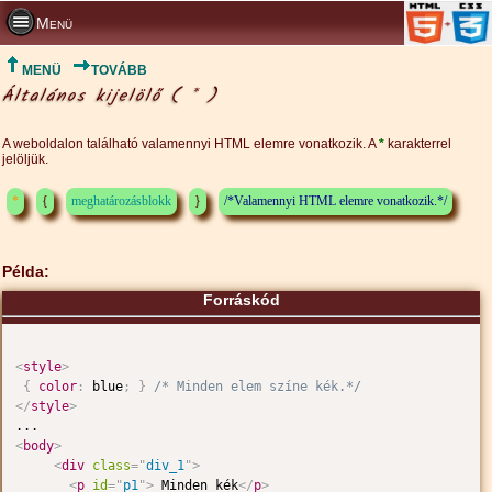
Menü
MENÜ
TOVÁBB
Általános kijelölő ( * )
A weboldalon található valamennyi HTML elemre vonatkozik. A
*
karakterrel
jelöljük.
*
{
meghatározásblokk
}
/*Valamennyi HTML elemre vonatkozik.*/
Példa:
Forráskód
<
style
>
{
color
:
 blue
;
}
/* Minden elem színe kék.*/
</
style
>
<
body
>
<
div
class
=
"
div_1
"
>
<
p
id
=
"
p1
"
>
 Minden kék
</
p
>