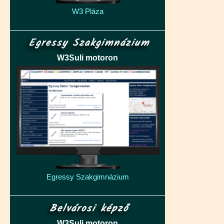
W3 Pláza
Egressy Szakgimnázium
W3Suli motoron
Egressy Szakgimnázium
Belvárosi képző
W3Suli motoron