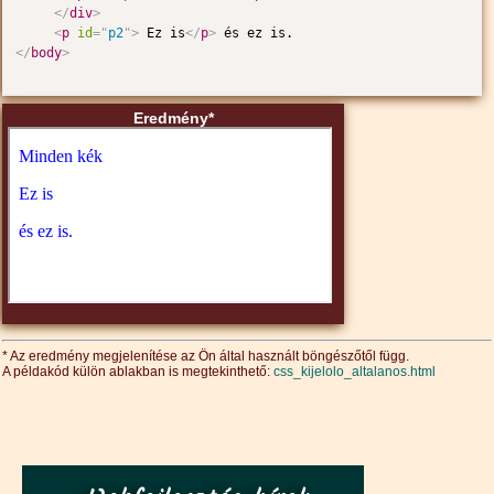
</
div
>
<
p
id
=
"
p2
"
>
 Ez is
</
p
>
</
body
>
Eredmény*
* Az eredmény megjelenítése az Ön által használt böngészőtől függ.
A példakód külön ablakban is megtekinthető:
css_kijelolo_altalanos.html