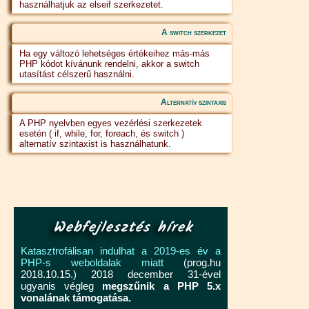
használhatjuk az elseif szerkezetet.
A switch szerkezet
Ha egy változó lehetséges értékeihez más-más
PHP kódot kívánunk rendelni, akkor a switch
utasítást célszerű használni.
Alternatív szintaxis
A PHP nyelvben egyes vezérlési szerkezetek
esetén ( if, while, for, foreach, és switch )
alternatív szintaxist is használhatunk.
Webfejlesztés hírek
Katasztrofálisan indulhat a 2019-es év a
PHP-s weboldalak miatt
(prog.hu
2018.10.15.) 2018 december 31-ével
ugyanis végleg
megszűnik a PHP 5.x
vonalának támogatása.