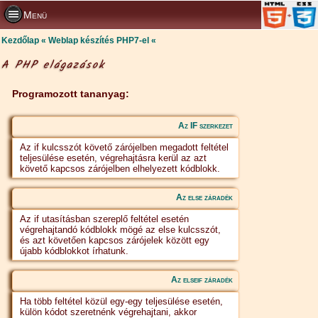
Menü
Kezdőlap
Weblap készítés PHP7-el
A PHP elágazások
Programozott tananyag:
Az IF szerkezet
Az if kulcsszót követő zárójelben megadott feltétel
teljesülése esetén, végrehajtásra kerül az azt
követő kapcsos zárójelben elhelyezett kódblokk.
Az else záradék
Az if utasításban szereplő feltétel esetén
végrehajtandó kódblokk mögé az else kulcsszót,
és azt követően kapcsos zárójelek között egy
újabb kódblokkot írhatunk.
Az elseif záradék
Ha több feltétel közül egy-egy teljesülése esetén,
külön kódot szeretnénk végrehajtani, akkor