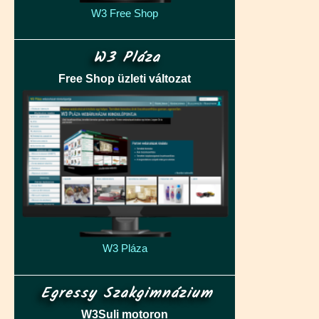
W3 Free Shop
W3 Pláza
Free Shop üzleti változat
W3 Pláza
Egressy Szakgimnázium
W3Suli motoron