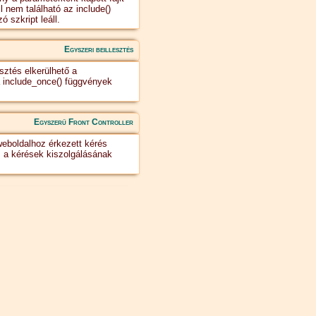
l nem található az include()
ó szkript leáll.
Egyszeri beillesztés
sztés elkerülhető a
a include_once() függvények
Egyszerű Front Controller
eboldalhoz érkezett kérés
 a kérések kiszolgálásának