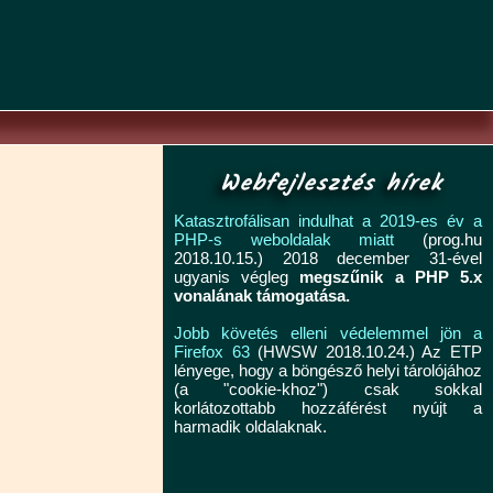
Webfejlesztés hírek
Katasztrofálisan indulhat a 2019-es év a
PHP-s weboldalak miatt
(prog.hu
2018.10.15.) 2018 december 31-ével
ugyanis végleg
megszűnik a PHP 5.x
vonalának támogatása.
Jobb követés elleni védelemmel jön a
Firefox 63
(HWSW 2018.10.24.) Az ETP
lényege, hogy a böngésző helyi tárolójához
(a "cookie-khoz") csak sokkal
korlátozottabb hozzáférést nyújt a
harmadik oldalaknak.