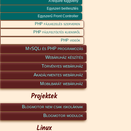
A require függvény
Egyszeri beillesztés
Egyszerű Front Controller
PHP fájlkezelés szerveren
PHP fájlfeltöltés kliensről
PHP videók
MySQLi és PHP programozás
Webáruház készítés
Törvényes webáruház
Akadálymentes webáruház
Mobilbarát webáruház
Projektek
Blogmotor nem csak iskoláknak
Blogmotor modulok
Linux