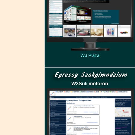
W3 Pláza
Egressy Szakgimnázium
W3Suli motoron