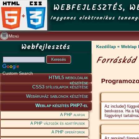
WEBFEJLESZTÉS, W
Ingyenes elektronikus tanany
Menü
Webfejlesztés
Kezdőlap
Weblap 
Forráskód 
Custom Search
HTML5 weboldalak
Programozo
készítése
CSS3 stíluslapok készítése
Webáruház sablonok készítése
Weblap készítés PHP7-el
Az include() függvé
beolvassa. Ha a fáj
A PHP alapjai
függvényt tartalmaz
A PHP változók és adattípusok
A PHP operátorok
Az require() függvé