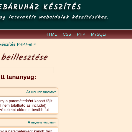
EBÁRUHÁZ KÉSZÍTÉS
ag interaktív weboldalak készítéséhez.
HTML
CSS
PHP
MySQLi
készítés PHP7-el
beillesztése
tt tananyag:
Az include függvény
ny a paraméterként kapott fájlt
l nem található az include()
ó szkript akkor is tovább fut.
A require függvény
ny a paraméterként kapott fájlt