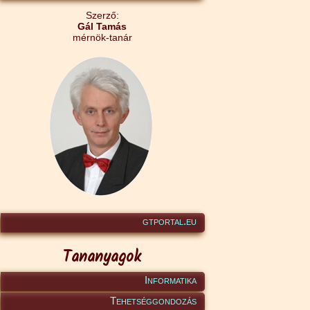
Szerző:
Gál Tamás
mérnök-tanár
gtportal.eu
Tananyagok
Informatika
Tehetséggondozás