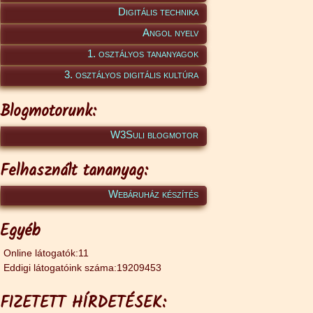
Digitális technika
Angol nyelv
1. osztályos tananyagok
3. osztályos digitális kultúra
Blogmotorunk:
W3Suli blogmotor
Felhasznált tananyag:
Webáruház készítés
Egyéb
Online látogatók:11
Eddigi látogatóink száma:19209453
FIZETETT HÍRDETÉSEK: