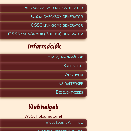
Responsive web design teszter
CSS3 checkbox generátor
CSS3 link gomb generátor
CSS3 nyomógomb (Button) generátor
Információk
Hírek, információk
Kapcsolat
Archívum
Oldaltérkép
Bejelentkezés
Webhelyek
W3Suli blogmotorral
Vass Lajos Ált. Isk.