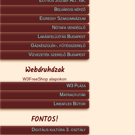
Eötvös József Ált. Isk.
Belvárosi képző
Egressy Szakgimnázium
Nótafa vendéglő
Lakásfelújítás Budapest
Gázkészülék-, fűtésszerelő
Vízvezeték szerelő Budapest
Webáruházak
W3FreeShop alapokon
W3 Pláza
Matracfutár
Lineaflex Bútor
FONTOS!
Digitális kultúra 3. osztály