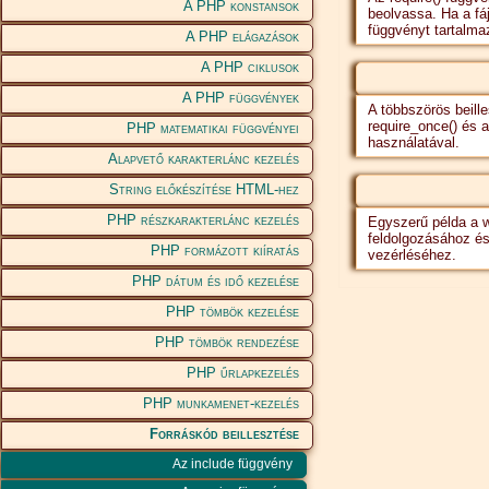
A PHP konstansok
beolvassa. Ha a fáj
függvényt tartalmaz
A PHP elágazások
A PHP ciklusok
A PHP függvények
A többszörös beille
require_once() és 
PHP matematikai függvényei
használatával.
Alapvető karakterlánc kezelés
String előkészítése HTML-hez
PHP részkarakterlánc kezelés
Egyszerű példa a w
feldolgozásához és
PHP formázott kiíratás
vezérléséhez.
PHP dátum és idő kezelése
PHP tömbök kezelése
PHP tömbök rendezése
PHP űrlapkezelés
PHP munkamenet-kezelés
Forráskód beillesztése
Az include függvény