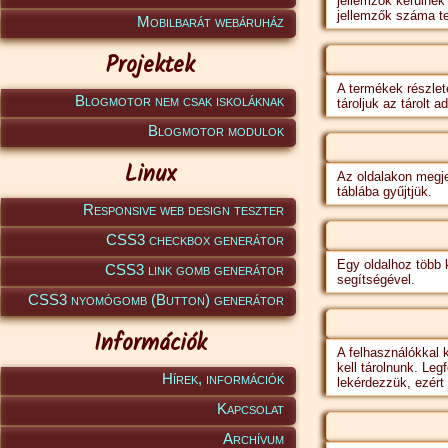
jellemzők kerülnek
jellemzők száma t
Mobilbarát webáruház
Projektek
A termékek részlet
Blogmotor nem csak iskoláknak
tároljuk az tárolt 
Blogmotor modulok
Linux
Az oldalakon megje
táblába gyűjtjük.
Responsive web design teszter
CSS3 checkbox generátor
Egy oldalhoz több 
CSS3 link gomb generátor
segítségével.
CSS3 nyomógomb (Button) generátor
Információk
A felhasználókkal 
kell tárolnunk. Le
Hírek, információk
lekérdezzük, ezért 
Kapcsolat
Archívum