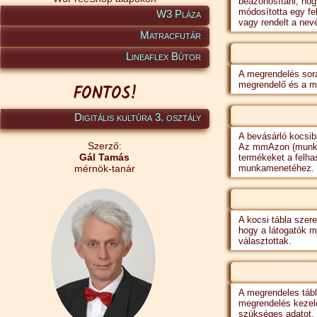
beazonosítani, hog
módosította egy fel
W3 Pláza
vagy rendelt a nev
Matracfutár
Lineaflex Bútor
A megrendelés sor
megrendelő és a meg
FONTOS!
Digitális kultúra 3. osztály
A bevásárló kocsib
Szerző:
Az mmAzon (munka
Gál Tamás
termékeket a felha
mérnök-tanár
munkamenetéhez.
A kocsi tábla szer
hogy a látogatók m
választottak.
A megrendeles tábl
megrendelés kezelé
szükséges adatot, 