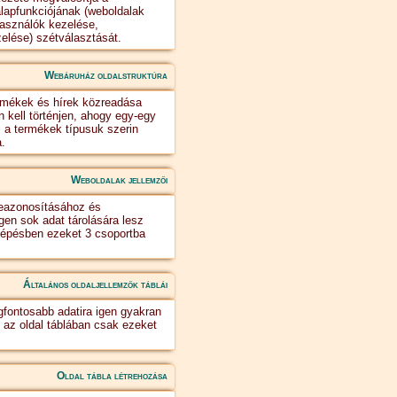
lapfunkciójának (weboldalak
használók kezelése,
elése) szétválasztását.
Webáruház oldalstruktúra
rmékek és hírek közreadása
n kell történjen, ahogy egy-egy
s a termékek típusuk szerin
a.
Weboldalak jellemzői
beazonosításához és
gen sok adat tárolására lesz
lépésben ezeket 3 csoportba
Általános oldaljellemzők táblái
egfontosabb adatira igen gyakran
 az oldal táblában csak ezeket
Oldal tábla létrehozása