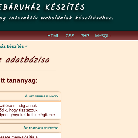
EBÁRUHÁZ KÉSZÍTÉS
ag interaktív weboldalak készítéséhez.
HTML
CSS
PHP
MySQLi
áz készítés
 adatbázisa
tt tananyag:
A webáruház funkciói
zítése mindig annak
ődik, hogy tisztázzuk
en igényeket kell kielégítenie.
Az adatbázis felépítése
ezete megvalósítja a