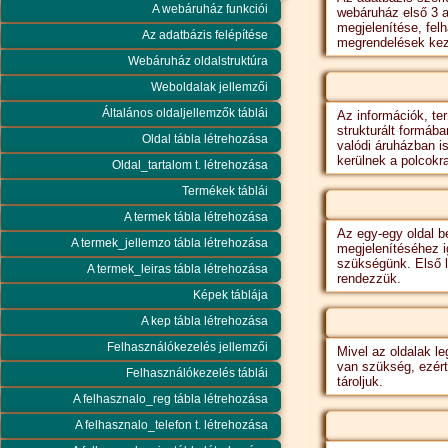
A webáruház funkciói
webáruház első 3 a
megjelenítése, fel
Az adatbázis felépítése
megrendelések kez
Webáruház oldalstruktúra
Weboldalak jellemzői
Általános oldaljellemzők táblái
Az információk, te
strukturált formába
Oldal tábla létrehozása
valódi áruházban i
kerülnek a polcokr
Oldal_tartalom t. létrehozása
Termékek táblái
A termek tábla létrehozása
Az egy-egy oldal 
A termek_jellemzo tábla létrehozása
megjelenítéséhez i
szükségünk. Első 
A termek_leiras tábla létrehozása
rendezzük.
Képek táblája
A kep tábla létrehozása
Felhasználókezelés jellemzői
Mivel az oldalak l
van szükség, ezért
Felhasználókezelés táblái
tároljuk.
A felhasznalo_reg tábla létrehozása
A felhasznalo_telefon t. létrehozása