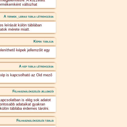
 megjelenítésre. A közzétett
ermékemként változhat
A termek_leiras tábla létrehozása
es leírását külön táblában
adatok mérete miatt.
Képek táblája
leníthető képek jellemzőit egy
A kep tábla létrehozása
kép is kapcsolható az Oid mező
Felhasználókezelés jellemzői
kapcsolatban is elég sok adatot
gfontosabb adataikat gyakran
külön táblába érdemes tárolni.
Felhasználókezelés táblái