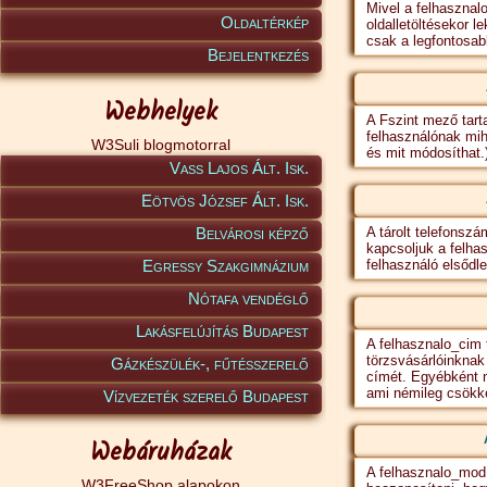
Mivel a felhasznal
Oldaltérkép
oldalletöltésekor l
csak a legfontosab
Bejelentkezés
Webhelyek
A Fszint mező tar
felhasználónak mih
W3Suli blogmotorral
és mit módosíthat.
Vass Lajos Ált. Isk.
Eötvös József Ált. Isk.
Belvárosi képző
A tárolt telefonsz
kapcsoljuk a felhas
Egressy Szakgimnázium
felhasználó elsődl
Nótafa vendéglő
Lakásfelújítás Budapest
A felhasznalo_cim t
törzsvásárlóinknak 
Gázkészülék-, fűtésszerelő
címét. Egyébként n
ami némileg csökke
Vízvezeték szerelő Budapest
Webáruházak
A felhasznalo_mod 
W3FreeShop alapokon