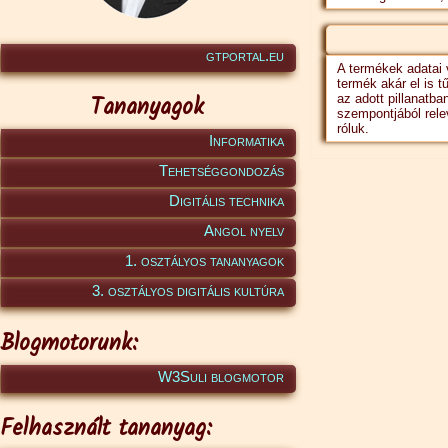
gtportal.eu
A termékek adatai 
termék akár el is t
Tananyagok
az adott pillanatb
szempontjából relev
róluk.
Informatika
Tehetséggondozás
Digitális technika
Angol nyelv
1. osztályos tananyagok
3. osztályos digitális kultúra
Blogmotorunk:
W3Suli blogmotor
Felhasznált tananyag: