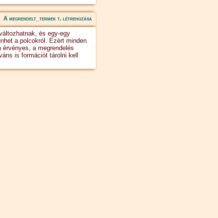
A megrendelt_termek t. létrehozása
változhatnak, és egy-egy
űnhet a polcokról. Ezért minden
an érvényes, a megrendelés
áns is formációt tárolni kell