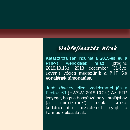
Webfejlesztés hírek
Katasztrofálisan indulhat a 2019-es év a
PHP-s weboldalak miatt
(prog.hu
2018.10.15.) 2018 december 31-ével
ugyanis végleg
megszűnik a PHP 5.x
vonalának támogatása.
Jobb követés elleni védelemmel jön a
Firefox 63
(HWSW 2018.10.24.) Az ETP
lényege, hogy a böngésző helyi tárolójához
(a "cookie-khoz") csak sokkal
korlátozottabb hozzáférést nyújt a
harmadik oldalaknak.