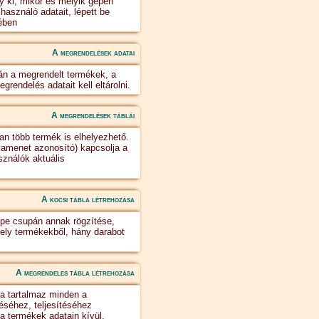
y ki, mikor és melyik gépen
használó adatait, lépett be
ében
A megrendelések adatai
án a megrendelt termékek, a
rendelés adatait kell eltárolni.
A megrendelések táblái
an több termék is elhelyezhető.
menet azonosító) kapcsolja a
sználók aktuális
A kocsi tábla létrehozása
epe csupán annak rögzítése,
ely termékekből, hány darabot
A megrendeles tábla létrehozása
a tartalmaz minden a
séhez, teljesítéséhez
a termékek adatain kívül.