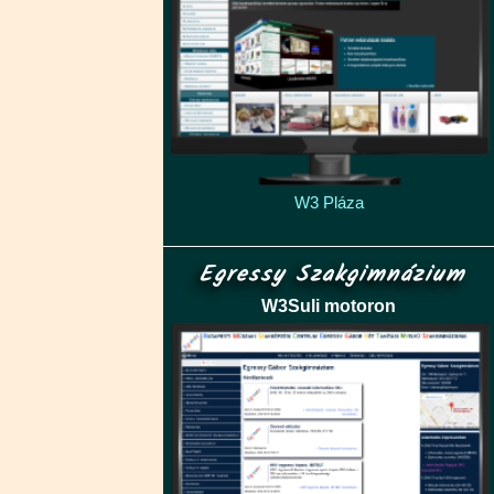
W3 Pláza
Egressy Szakgimnázium
W3Suli motoron