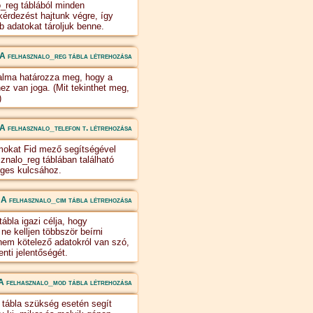
o_reg táblából minden
ekérdezést hajtunk végre, így
b adatokat tároljuk benne.
A felhasznalo_reg tábla létrehozása
talma határozza meg, hogy a
ez van joga. (Mit tekinthet meg,
)
A felhasznalo_telefon t. létrehozása
ámokat Fid mező segítségével
znalo_reg táblában található
eges kulcsához.
A felhasznalo_cim tábla létrehozása
ábla igazi célja, hogy
ne kelljen többször beírni
em kötelező adatokról van szó,
nti jelentőségét.
A felhasznalo_mod tábla létrehozása
tábla szükség esetén segít