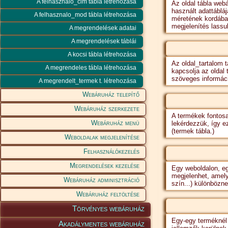
A felhasznalo_cim tábla létrehozása
Az oldal tábla we
használt adattáblá
A felhasznalo_mod tábla létrehozása
méretének kordában
megjelenítés lassu
A megrendelések adatai
A megrendelések táblái
A kocsi tábla létrehozása
Az oldal_tartalom t
A megrendeles tábla létrehozása
kapcsolja az oldal
szöveges informáci
A megrendelt_termek t. létrehozása
Webáruház telepítő
Webáruház szerkezete
A termékek fontosa
Webáruház menü
lekérdezzük, így e
(termek tábla.)
Weboldalak megjelenítése
Felhasználókezelés
Megrendelések kezelése
Egy weboldalon, eg
megjelenhet, amely
Webáruház adminisztráció
szín...) különbözn
Webáruház feltöltése
Törvényes webáruház
Egy-egy terméknél 
Akadálymentes webáruház