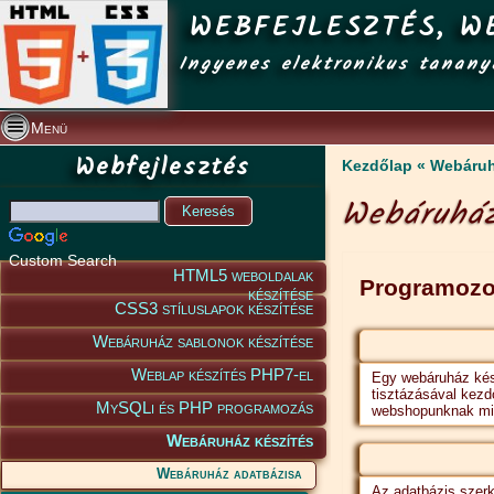
WEBFEJLESZTÉS, W
Ingyenes elektronikus tanany
Menü
Webfejlesztés
Kezdőlap
Webáruh
Webáruház
Custom Search
HTML5 weboldalak
Programozo
készítése
CSS3 stíluslapok készítése
Webáruház sablonok készítése
Weblap készítés PHP7-el
Egy webáruház kés
tisztázásával kezd
MySQLi és PHP programozás
webshopunknak mily
Webáruház készítés
Webáruház adatbázisa
Az adatbázis szerk