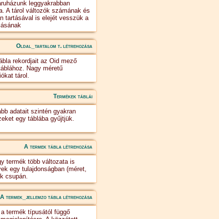
báruházunk leggyakrabban
ja. A tárol változók számának és
 tartásával is elejét vesszük a
lásának
Oldal_tartalom t. létrehozása
ábla rekordjait az Oid mező
 táblához. Nagy méretű
ókat tárol.
Termékek táblái
bb adatait szintén gyakran
zeket egy táblába gyűjtjük.
A termek tábla létrehozása
y termék több változata is
ek egy tulajdonságban (méret,
ek csupán.
A termek_jellemzo tábla létrehozása
a termék típusától függő