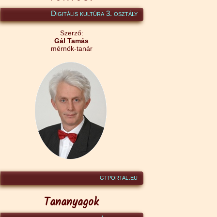
Digitális kultúra 3. osztály
Szerző:
Gál Tamás
mérnök-tanár
gtportal.eu
Tananyagok