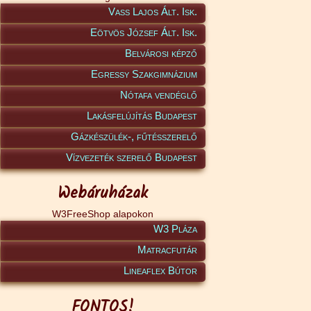
Vass Lajos Ált. Isk.
Eötvös József Ált. Isk.
Belvárosi képző
Egressy Szakgimnázium
Nótafa vendéglő
Lakásfelújítás Budapest
Gázkészülék-, fűtésszerelő
Vízvezeték szerelő Budapest
Webáruházak
W3FreeShop alapokon
W3 Pláza
Matracfutár
Lineaflex Bútor
FONTOS!