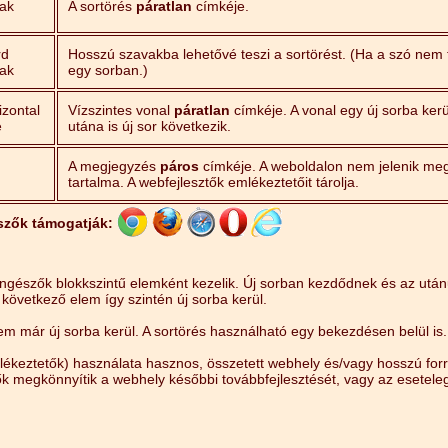
ak
A sortörés
páratlan
címkéje.
rd
Hosszú szavakba lehetővé teszi a sortörést. (Ha a szó nem f
ak
egy sorban.)
izontal
Vízszintes vonal
páratlan
címkéje. A vonal egy új sorba kerü
e
utána is új sor következik.
A megjegyzés
páros
címkéje. A weboldalon nem jelenik me
tartalma. A webfejlesztők emlékeztetőit tárolja.
szők támogatják:
öngészők blokkszintű elemként kezelik. Új sorban kezdődnek és az utá
 következő elem így szintén új sorba kerül.
lem már új sorba kerül. A sortörés használható egy bekezdésen belül is.
ékeztetők) használata hasznos, összetett webhely és/vagy hosszú forr
ők megkönnyítik a webhely későbbi továbbfejlesztését, vagy az eseteleg