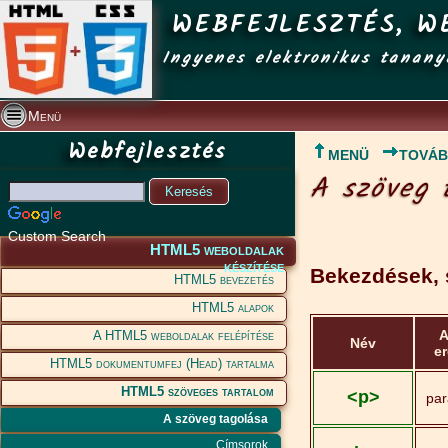
WEBFEJLESZTÉS, W
Ingyenes elektronikus tanany
Menü
Webfejlesztés
MENÜ
TOVÁ
A szöveg 
Custom Search
HTML5 weboldalak
készítése
Bekezdések, 
HTML5 bevezetés
HTML5 alapok
A
A HTML5 weboldalak felépítése
Név
e
HTML5 dokumentumfej (Head) tartalma
HTML5 szöveges tartalom
<p>
par
A szöveg tagolása
Címsorok