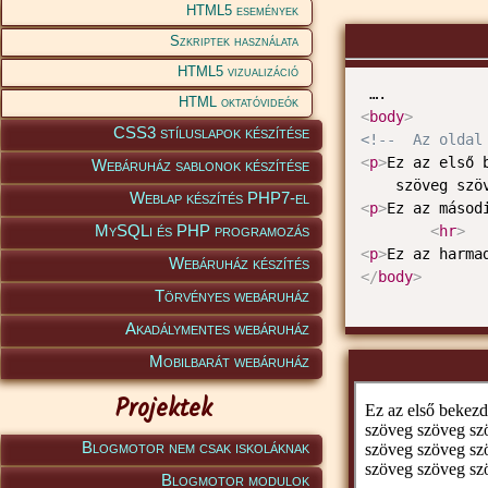
HTML5 események
Szkriptek használata
HTML5 vizualizáció
HTML oktatóvideók
<
body
>
CSS3 stíluslapok készítése
<!--  Az oldal
<
p
>
Ez az első 
Webáruház sablonok készítése
    szöveg szö
Weblap készítés PHP7-el
<
p
>
Ez az másod
MySQLi és PHP programozás
<
hr
>
<
p
>
Ez az harma
Webáruház készítés
</
body
>
Törvényes webáruház
Akadálymentes webáruház
Mobilbarát webáruház
Projektek
Blogmotor nem csak iskoláknak
Blogmotor modulok