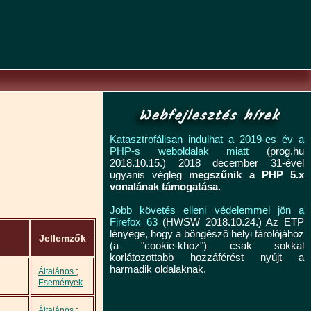
Webfejlesztés hírek
Katasztrofálisan indulhat a 2019-es év a
PHP-s weboldalak miatt
(prog.hu
2018.10.15.) 2018 december 31-ével
ugyanis végleg
megszűnik a PHP 5.x
vonalának támogatása.
Jobb követés elleni védelemmel jön a
Firefox 63
(HWSW 2018.10.24.) Az ETP
lényege, hogy a böngésző helyi tárolójához
Jellemzők
(a "cookie-khoz") csak sokkal
korlátozottabb hozzáférést nyújt a
harmadik oldalaknak.
;
Általános
Események
;
Általános