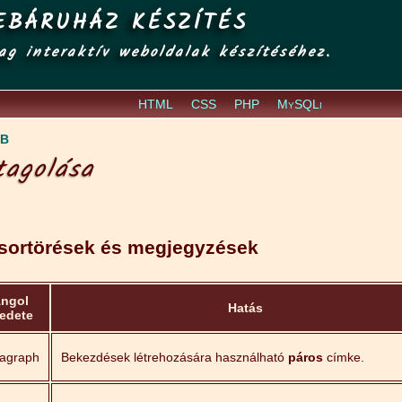
EBÁRUHÁZ KÉSZÍTÉS
ag interaktív weboldalak készítéséhez.
HTML
CSS
PHP
MySQLi
BB
tagolása
sortörések és megjegyzések
ngol
Hatás
redete
agraph
Bekezdések létrehozására használható
páros
címke.