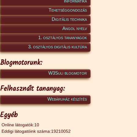
Informatika
Tehetséggondozás
Digitális technika
Angol nyelv
1. osztályos tananyagok
3. osztályos digitális kultúra
Blogmotorunk:
W3Suli blogmotor
Felhasznált tananyag:
Webáruház készítés
Egyéb
Online látogatók:10
Eddigi látogatóink száma:19210052