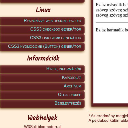
Linux
Responsive web design teszter
CSS3 checkbox generátor
CSS3 link gomb generátor
CSS3 nyomógomb (Button) generátor
Információk
Hírek, információk
Kapcsolat
Archívum
Oldaltérkép
Bejelentkezés
Webhelyek
* Az eredmény megjele
A példakód külön abl
W3Suli blogmotorral