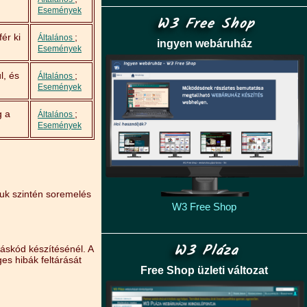
Események
W3 Free Shop
ér ki
;
Általános
ingyen webáruház
Események
l, és
;
Általános
Események
g a
;
Általános
Események
nuk szintén soremelés
W3 Free Shop
W3 Pláza
áskód készítésénél. A
es hibák feltárását
Free Shop üzleti változat