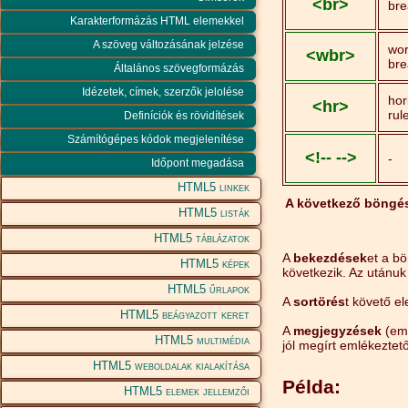
<br>
bre
Karakterformázás HTML elemekkel
A szöveg változásának jelzése
wo
<wbr>
bre
Általános szövegformázás
Idézetek, címek, szerzők jelolése
hor
<hr>
rul
Definíciók és rövidítések
Számítógépes kódok megjelenítése
<!-- -->
-
Időpont megadása
HTML5 linkek
A következő böngé
HTML5 listák
HTML5 táblázatok
A
bekezdések
et a b
HTML5 képek
következik. Az utánuk
HTML5 űrlapok
A
sortörés
t követő e
HTML5 beágyazott keret
A
megjegyzések
(eml
HTML5 multimédia
jól megírt emlékeztet
HTML5 weboldalak kialakítása
Példa:
HTML5 elemek jellemzői