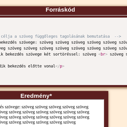
Forráskód
 célja a szöveg függőleges tagolásának bemutatása  -->
bekezdés szövege: szöveg szöveg szöveg szöveg szöveg szöv
veg szöveg szöveg szöveg szöveg szöveg szöveg szöveg szö
ik bekezdés szövege két sortöréssel: szöveg 
<
br
>
 szöveg 
dik bekezdés előtte vonal
</
p
>
Eredmény*