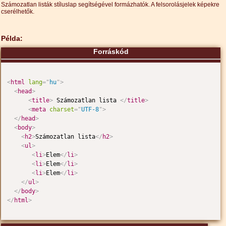
Számozatlan listák stíluslap segítségével formázhatók. A felsorolásjelek képekre
cserélhetők.
Példa:
Forráskód
<
html
lang
=
"
hu
"
>
<
head
>
<
title
>
 Számozatlan lista 
</
title
>
<
meta
charset
=
"
UTF-8
"
>
</
head
>
<
body
>
<
h2
>
Számozatlan lista
</
h2
>
<
ul
>
<
li
>
Elem
</
li
>
<
li
>
Elem
</
li
>
<
li
>
Elem
</
li
>
</
ul
>
</
body
>
</
html
>