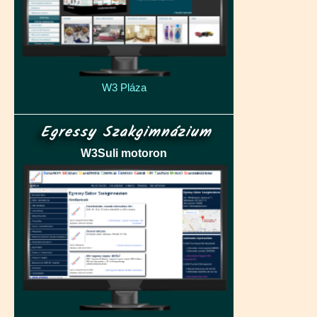
W3 Pláza
Egressy Szakgimnázium
W3Suli motoron