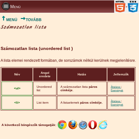
Menü
MENÜ
TOVÁBB
Számozatlan lista
Számozatlan lista (unordered list )
A lista elemei rendezett formában, de sorszámok nélkül kerülnek megjelenítésre.
Angol
Név
Hatás
Jellemzők
eredete
Unordered
A számozatlan lista
páros
;
Általános
<ul>
list
címkéje
.
Események
;
Általános
<li>
List item
A listaelemek
páros címkéje.
Események
A következő böngészők támogatják: