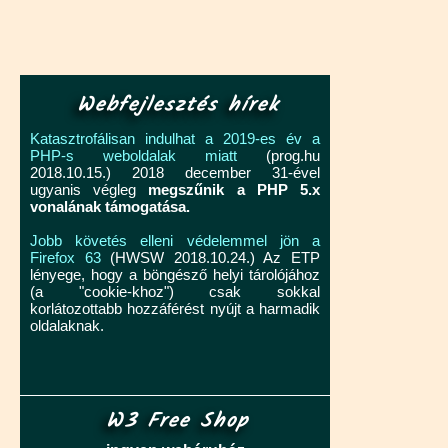
Webfejlesztés hírek
Katasztrofálisan indulhat a 2019-es év a
PHP-s weboldalak miatt
(prog.hu
2018.10.15.) 2018 december 31-ével
ugyanis végleg
megszűnik a PHP 5.x
vonalának támogatása.
Jobb követés elleni védelemmel jön a
Firefox 63
(HWSW 2018.10.24.) Az ETP
lényege, hogy a böngésző helyi tárolójához
(a "cookie-khoz") csak sokkal
korlátozottabb hozzáférést nyújt a harmadik
oldalaknak.
W3 Free Shop