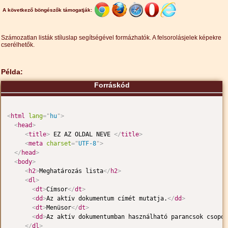
A következő böngészők támogatják:
Számozatlan listák stíluslap segítségével formázhatók. A felsorolásjelek képekre
cserélhetők.
Példa:
Forráskód
<
html
lang
=
"
hu
"
>
<
head
>
<
title
>
 EZ AZ OLDAL NEVE 
</
title
>
<
meta
charset
=
"
UTF-8
"
>
</
head
>
<
body
>
<
h2
>
Meghatározás lista
</
h2
>
<
dl
>
<
dt
>
Címsor
</
dt
>
<
dd
>
Az aktív dokumentum címét mutatja.
</
dd
>
<
dt
>
Menüsor
</
dt
>
<
dd
>
Az aktív dokumentumban használható parancsok csopor
</
dl
>