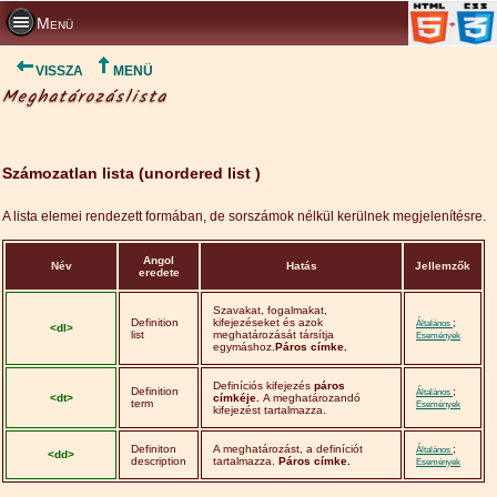
Menü
VISSZA
MENÜ
Meghatározáslista
Számozatlan lista (unordered list )
A lista elemei rendezett formában, de sorszámok nélkül kerülnek megjelenítésre.
Angol
Név
Hatás
Jellemzők
eredete
Szavakat, fogalmakat,
Definition
kifejezéseket és azok
;
Általános
<dl>
list
meghatározását társítja
Események
egymáshoz.
Páros címke.
Definíciós kifejezés
páros
Definition
;
Általános
<dt>
címkéje.
A meghatározandó
term
Események
kifejezést tartalmazza.
Definiton
A meghatározást, a definíciót
;
Általános
<dd>
description
tartalmazza.
Páros címke.
Események