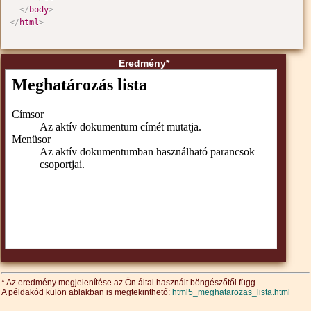
</
body
>
</
html
>
Eredmény*
* Az eredmény megjelenítése az Ön által használt böngészőtől függ.
A példakód külön ablakban is megtekinthető:
html5_meghatarozas_lista.html