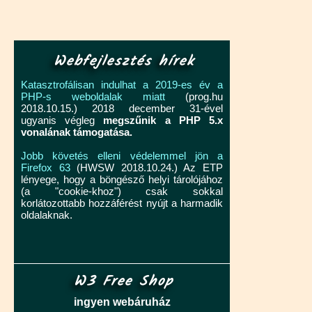
Webfejlesztés hírek
Katasztrofálisan indulhat a 2019-es év a
PHP-s weboldalak miatt
(prog.hu
2018.10.15.) 2018 december 31-ével
ugyanis végleg
megszűnik a PHP 5.x
vonalának támogatása.
Jobb követés elleni védelemmel jön a
Firefox 63
(HWSW 2018.10.24.) Az ETP
lényege, hogy a böngésző helyi tárolójához
(a "cookie-khoz") csak sokkal
korlátozottabb hozzáférést nyújt a harmadik
oldalaknak.
W3 Free Shop
ingyen webáruház