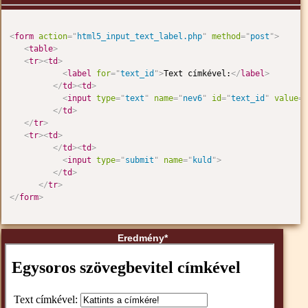
<
form
action
=
"
html5_input_text_label.php
"
method
=
"
post
"
>
<
table
>
<
tr
>
<
td
>
<
label
for
=
"
text_id
"
>
Text címkével:
</
label
>
</
td
>
<
td
>
<
input
type
=
"
text
"
name
=
"
nev6
"
id
=
"
text_id
"
value
=
"
</
td
>
</
tr
>
<
tr
>
<
td
>
</
td
>
<
td
>
<
input
type
=
"
submit
"
name
=
"
kuld
"
>
</
td
>
</
tr
>
</
form
>
Eredmény*