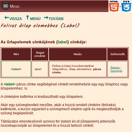
Menü
VISSZA
MENÜ
TOVÁBB
Felirat űrlap elemekhez (Label)
Az űrlapelemek címkéjének (
label
) címkéje:
Angol
Név
Hatás
Jellemzők
eredete
Felírat (címke) hozzárendelése
;
Általános
<label>
label
űrlapokhoz, űrlap elemekhez.
páros
Események
címke
.
A
<label>
páros címke segítségével címkét rendelhetünk egy-egy űrlaphoz vagy
űrlapelemhez. is.
A címkéjére kattintva is kiválasztható egy űrlapelem.
Akár egy szövegbeviteli mezőbe, akár a hozzá rendelt címkére (feliratra)
kattintunk, a kurzor egyaránt a szövegmező elejére ugrik és megkezdhetjük a
szöveg begépelését.
Táblázatos elrendezésnél azonos for (label) és id (űrlapelem) jellemzők
összekapcsolják az űrlapelemet és a hozzá tartozó címkét.