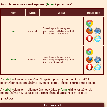
Az űrlapelemek címkéjének (
label
) jellemzői:
Név
Érték
Leírás
Böngészők
Összekapcsolja az egyedi
for
elem_id
azonosítójával (id) megadott
űrlapelemet a címkével.
Összekapcsolja az egyedi
form
form_id
azonosítójával (id) megadott
űrlapot a címkével.
A
<label>
elem for jellemzőjénél egy űrlapelem (a formon található) id
jellemzőjének megadásával hozhatjuk létre a két elem közötti kapcsolatot.
A
<label>
elem form jellemzőjénél egy űrlap (
<form>
) id jellemzőjének
megadásával hozhatjuk létre a címke és az űrlap közötti kapcsolatot.
1. példa:
Forráskód