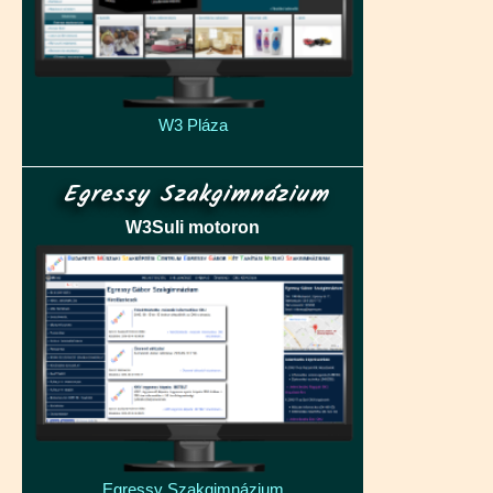
W3 Pláza
Egressy Szakgimnázium
W3Suli motoron
Egressy Szakgimnázium