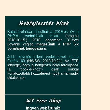
Webfejlesztés hírek
Katasztrofálisan indulhat a 2019-es év a
PHP-s weboldalak miatt
(prog.hu
2018.10.15.) 2018 december 31-ével
ugyanis végleg
megszűnik a PHP 5.x
vonalának támogatása.
Jobb követés elleni védelemmel jön a
Firefox 63
(HWSW 2018.10.24.) Az ETP
lényege, hogy a böngésző helyi tárolójához
(a "cookie-khoz") csak sokkal
korlátozottabb hozzáférést nyújt a harmadik
oldalaknak.
W3 Free Shop
ingyen webáruház