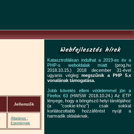
Webfejlesztés hírek
Katasztrofálisan indulhat a 2019-es év a
PHP-s weboldalak miatt
(prog.hu
2018.10.15.) 2018 december 31-ével
ugyanis végleg
megszűnik a PHP 5.x
vonalának támogatása.
Jobb követés elleni védelemmel jön a
Firefox 63
(HWSW 2018.10.24.) Az ETP
lényege, hogy a böngésző helyi tárolójához
Jellemzők
(a "cookie-khoz") csak sokkal
korlátozottabb hozzáférést nyújt a
harmadik oldalaknak.
t
;
Általános
Események