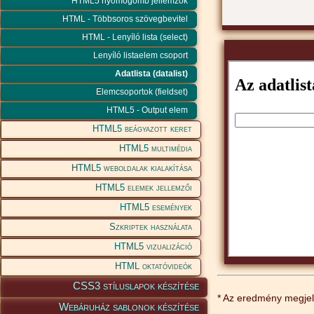
HTML5 nyomógomb jellemzők
HTML - Többsoros szövegbevitel
HTML - Lenyíló lista (select)
Lenyíló listaelem csoport
Adatlista (datalist)
Elemcsoportok (fieldset)
HTML5 - Output elem
HTML5 beágyazott keret
HTML5 multimédia
HTML5 weboldalak kialakítása
HTML5 elemek jellemzői
HTML5 események
Szkriptek használata
HTML5 vizualizáció
HTML oktatóvideók
CSS3 stíluslapok készítése
* Az eredmény megjele
Webáruház sablonok készítése