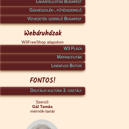
Lakásfelújítás Budapest
Gázkészülék-, fűtésszerelő
Vízvezeték szerelő Budapest
Webáruházak
W3FreeShop alapokon
W3 Pláza
Matracfutár
Lineaflex Bútor
FONTOS!
Digitális kultúra 3. osztály
Szerző:
Gál Tamás
mérnök-tanár