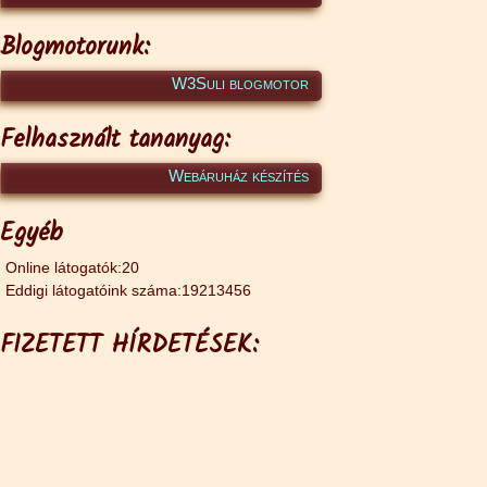
Blogmotorunk:
W3Suli blogmotor
Felhasznált tananyag:
Webáruház készítés
Egyéb
Online látogatók:20
Eddigi látogatóink száma:19213456
FIZETETT HÍRDETÉSEK: