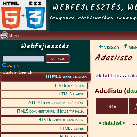
WEBFEJLESZTÉS, W
Ingyenes elektronikus tanany
Menü
Webfejlesztés
VISSZA
ME
Adatlista 
Custom Search
<
datalist
>
...
</
da
HTML5 weboldalak
készítése
HTML5 bevezetés
Adatlista (
dat
HTML5 alapok
A HTML5 weboldalak felépítése
Név
e
HTML5 dokumentumfej (Head) tartalma
HTML5 szöveges tartalom
<datalist>
Da
HTML5 linkek
HTML5 listák