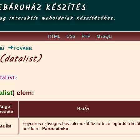
EBÁRUHÁZ KÉSZÍTÉS
ag interaktív weboldalak készítéséhez.
HTML
CSS
PHP
MySQLi
NÜ
TOVÁBB
(datalist)
talist
>
alist
) elem:
Angol
Hatás
redete
Egysoros szöveges beviteli mezőhöz tartozó legördülő listá
ta list
hoz létre.
Páros címke
.