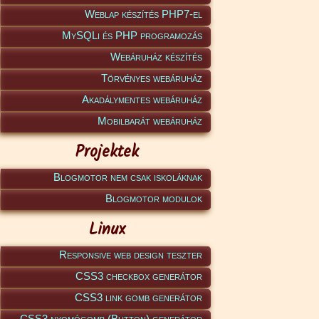
Weblap készítés PHP7-el
MySQLi és PHP programozás
Webáruház készítés
Törvényes webáruház
Akadálymentes webáruház
Mobilbarát webáruház
Projektek
Blogmotor nem csak iskoláknak
Blogmotor modulok
Linux
Responsive web design teszter
CSS3 checkbox generátor
CSS3 link gomb generátor
CSS3 nyomógomb (Button) generátor