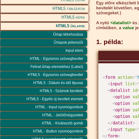
Egy előre elkészített 
bevitelét követően, eg
HTML5 táblázatok
szövegeket.)
HTML5 képek
A nyitó
<datalist>
és 
HTML5 űrlapok
címkéiben, a
value
je
Űrlap létrehozása
1. példa:
Űrlapok jellemzői
Input elem
HTML - Egysoros szövegbevitel
Felirat űrlap elemekhez (Label)
HTML5 - Egysoros szövegbevitel
<
form
action
=
"
HTML5 - Dátum és idő típusai
<
input
list
=
<
datalist
id
HTML5 - Számok bevitele
<
option
va
HTML5 - Egyéb új beviteli elemek
<
option
va
HTML - Input nyomógombok
<
option
va
HTML - Jelölőnégyzetek
<
option
va
</
datalist
>
HTML - Kiválasztó gomb
<
input
type
=
HTML - Button nyomógombok
</
form
>