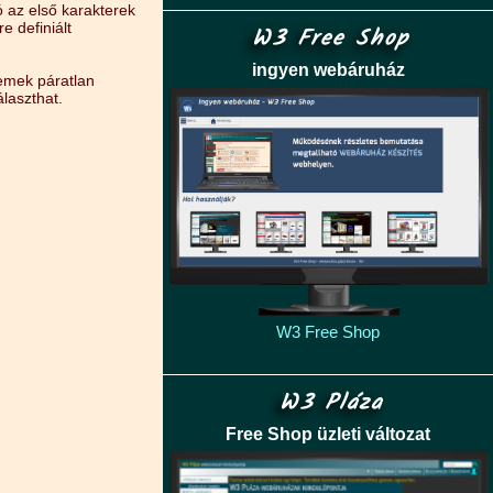
ló az első karakterek
e definiált
W3 Free Shop
ingyen webáruház
emek páratlan
laszthat.
W3 Free Shop
W3 Pláza
Free Shop üzleti változat