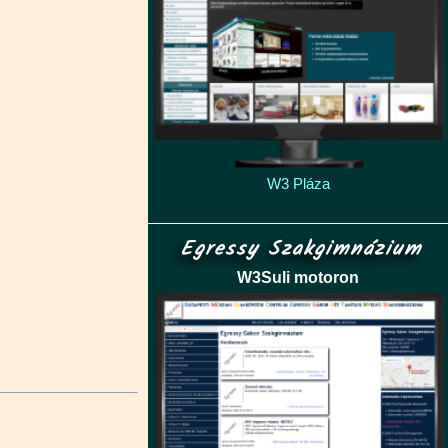
W3 Pláza
Egressy Szakgimnázium
W3Suli motoron