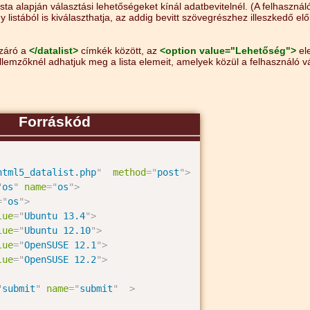
lista alapján választási lehetőségeket kínál adatbevitelnél. (A felhaszná
y listából is kiválaszthatja, az addig bevitt szövegrészhez illeszkedő előr
záró a
</datalist>
címkék között, az
<option value="Lehetőség">
el
llemzőknél adhatjuk meg a lista elemeit, amelyek közül a felhasználó vá
Forráskód
html5_datalist.php
"
method
=
"
post
"
>
"
os
"
name
=
"
os
"
>
=
"
os
"
>
lue
=
"
Ubuntu 13.4
"
>
lue
=
"
Ubuntu 12.10
"
>
lue
=
"
OpenSUSE 12.1
"
>
lue
=
"
OpenSUSE 12.2
"
>
"
submit
"
name
=
"
submit
"
>