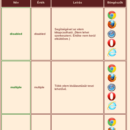
Név
Érték
Leírás
Böngészők
Segítségével az elem
kikapcsolható. (Nem lehet
disabled
disabled
szerkeszteni. Értéke nem kerül
elküldésre.)
Több elem kiválasztását teszi
multiple
multiple
lehetővé.