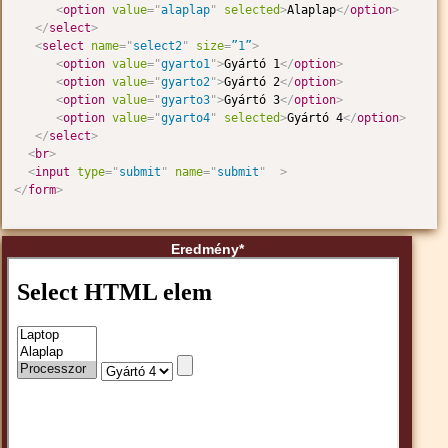
<
option
value
=
"
alaplap
"
selected
>
Alaplap
</
option
>
</
select
>
<
select
name
=
"
select2
"
size
=
”1”
>
<
option
value
=
"
gyarto1
"
>
Gyártó 1
</
option
>
<
option
value
=
"
gyarto2
"
>
Gyártó 2
</
option
>
<
option
value
=
"
gyarto3
"
>
Gyártó 3
</
option
>
<
option
value
=
"
gyarto4
"
selected
>
Gyártó 4
</
option
>
</
select
>
<
br
>
<
input
type
=
"
submit
"
name
=
"
submit
"
>
</
form
>
Eredmény*