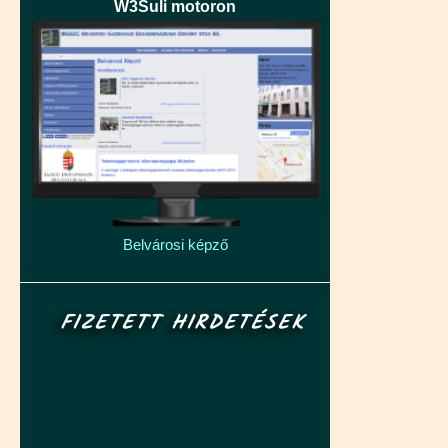
W3Suli motoron
Belvárosi képző
FIZETETT HIRDETÉSEK