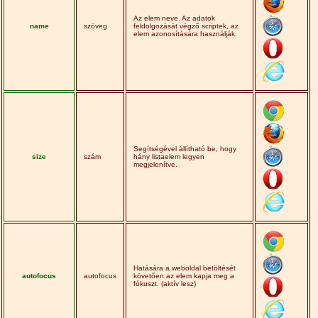
Az elem neve. Az adatok
name
szöveg
feldolgozását végző scriptek, az
elem azonosítására használják.
Segítségével állítható be, hogy
size
szám
hány listaelem legyen
megjelenítve.
Hatására a weboldal betöltését
autofocus
autofocus
követően az elem kapja meg a
fókuszt. (aktív lesz)