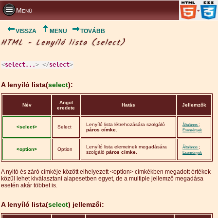
Menü
VISSZA
MENÜ
TOVÁBB
HTML - Lenyíló lista (select)
<
select...
>
</
select
>
A lenyíló lista(
select
):
Angol
Név
Hatás
Jellemzők
eredete
Lenyíló lista létrehozására szolgáló
;
Általános
<select>
Select
páros címke
.
Események
Lenyíló lista elemeinek megadására
;
Általános
<option>
Option
szolgáló
páros címke
.
Események
A nyitó és záró címkéje között elhelyezett <option> címkékben megadott értékek
közül lehet kiválasztani alapesetben egyet, de a multiple jellemző megadása
esetén akár többet is.
A lenyíló lista(
select
) jellemzői: