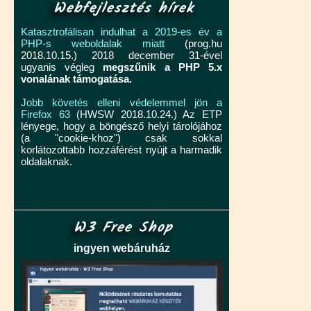
Webfejlesztés hírek
Katasztrofálisan indulhat a 2019-es év a
PHP-s weboldalak miatt
(prog.hu
2018.10.15.) 2018 december 31-ével
ugyanis végleg
megszűnik a PHP 5.x
vonalának támogatása.
Jobb követés elleni védelemmel jön a
Firefox 63
(HWSW 2018.10.24.) Az ETP
lényege, hogy a böngésző helyi tárolójához
(a "cookie-khoz") csak sokkal
korlátozottabb hozzáférést nyújt a harmadik
oldalaknak.
W3 Free Shop
ingyen webáruház