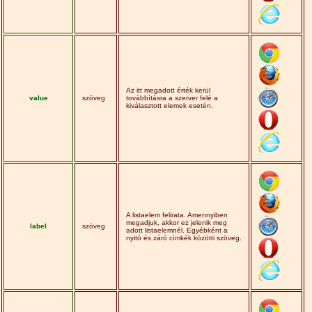
Az itt megadott érték kerül
value
szöveg
továbbításra a szerver felé a
kiválasztott elemek esetén.
A listaelem felirata. Amennyiben
megadjuk, akkor ez jelenik meg
label
szöveg
adott listaelemnél. Egyébként a
nyitó és záró címkék közötti szöveg.