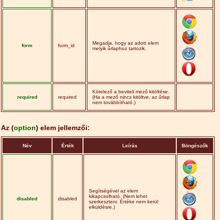
Megadja, hogy az adott elem
form
form_id
melyik űrlaphoz tartozik.
Kötelező a beviteli mező kitöltése.
required
required
(Ha a mező nincs kitöltve, az űrlap
nem továbbítható.)
Az (
option
) elem jellemzői:
Név
Érték
Leírás
Böngészők
Segítségével az elem
kikapcsolható. (Nem lehet
disabled
disabled
szerkeszteni. Értéke nem kerül
elküldésre.)