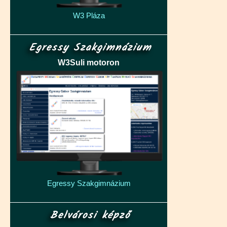
W3 Pláza
Egressy Szakgimnázium
W3Suli motoron
Egressy Szakgimnázium
Belvárosi képző