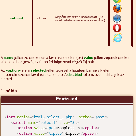
Alapértelmezetten kiválasztott. (Az
selected
selected
oldal betöltésekor ki lesz választva.)
A
name
jellemző értékét és a kiválasztott elem(ek)
value
jellemzőjének értékét
küldi el a böngésző, az űrlap feldolgozását végző fájlnak.
Az
<option>
elem
selected
jellemzőjével a listában bármelyik elem
alapértelmezetten kiválasztottá tehető. A
disabled
jellemzővel a tílthatjuk az
elemet.
1. példa:
Forráskód
<
form
action
=
"
html5_select_1.php
"
method
=
"
post
"
>
<
select
name
=
"
select1
"
size
=
”3”
>
<
option
value
=
"
pc
"
>
Komplett PC
</
option
>
<
option
value
=
"
laptop
"
>
Laptop
</
option
>